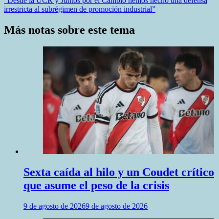
“Desde la UCR y Juntos por el Cambio hemos hecho una defensa
entradas
irrestricta al subrégimen de promoción industrial”
Más notas sobre este tema
Sexta caída al hilo y un Coudet crítico
que asume el peso de la crisis
9 de agosto de 2026
9 de agosto de 2026