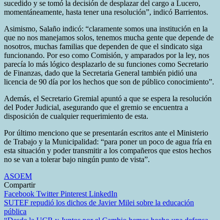
sucedido y se tomó la decisión de desplazar del cargo a Lucero,
momentáneamente, hasta tener una resolución”, indicó Barrientos.
Asimismo, Salaño indicó: “claramente somos una institución en la
que no nos manejamos solos, tenemos mucha gente que depende de
nosotros, muchas familias que dependen de que el sindicato siga
funcionando. Por eso como Comisión, y amparados por la ley, nos
parecía lo más lógico desplazarlo de su funciones como Secretario
de Finanzas, dado que la Secretaria General también pidió una
licencia de 90 día por los hechos que son de público conocimiento”.
Además, el Secretario Gremial apuntó a que se espera la resolución
del Poder Judicial, asegurando que el gremio se encuentra a
disposición de cualquier requerimiento de esta.
Por último menciono que se presentarán escritos ante el Ministerio
de Trabajo y la Municipalidad: “para poner un poco de agua fría en
esta situación y poder transmitir a los compañeros que estos hechos
no se van a tolerar bajo ningún punto de vista”.
ASOEM
Compartir
Facebook
Twitter
Pinterest
LinkedIn
Navegación
SUTEF repudió los dichos de Javier Milei sobre la educación
pública
de