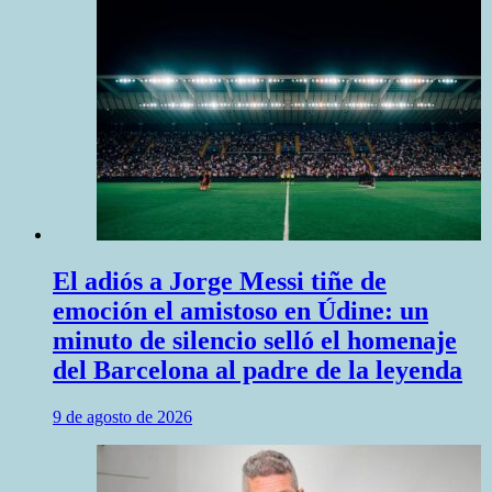
El adiós a Jorge Messi tiñe de
emoción el amistoso en Údine: un
minuto de silencio selló el homenaje
del Barcelona al padre de la leyenda
9 de agosto de 2026