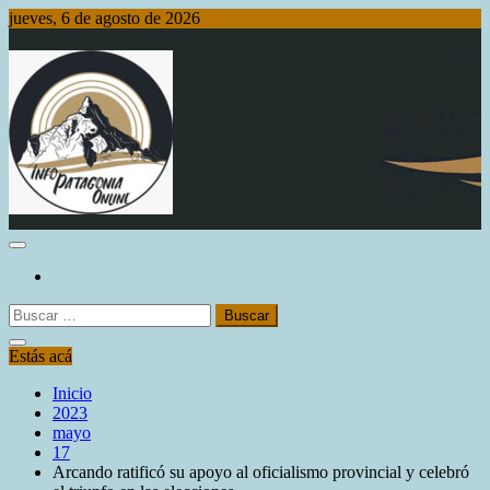
Saltar
jueves, 6 de agosto de 2026
al
contenido
Info Patagonia Online
Buscar:
Estás acá
Inicio
2023
mayo
17
Arcando ratificó su apoyo al oficialismo provincial y celebró