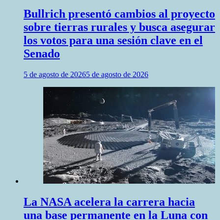
Bullrich presentó cambios al proyecto
sobre tierras rurales y busca asegurar
los votos para una sesión clave en el
Senado
5 de agosto de 2026
5 de agosto de 2026
La NASA acelera la carrera hacia
una base permanente en la Luna con