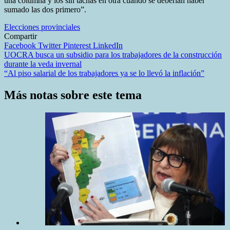
una columna y los sin tachas en otra cuando se deberían haber
sumado las dos primero”.
Elecciones provinciales
Compartir
Facebook
Twitter
Pinterest
LinkedIn
Navegación
UOCRA busca un subsidio para los trabajadores de la construcción
durante la veda invernal
de
“Al piso salarial de los trabajadores ya se lo llevó la inflación”
entradas
Más notas sobre este tema