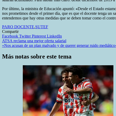
Por último, la ministra de Educación apuntó:
«
Desde el Estado estamos
nos prometimos desde el primer día, que es que el docente tenga un sal
entendemos que hay otras medidas que se deben tomar como el control
PARO DOCENTE
,
SUTEF
Compartir
Facebook
Twitter
Pinterest
LinkedIn
Navegación
ATSA reclama una mejor oferta salarial
«Nos acusan de un plan malvado y de querer generar ruido mediático
de
entradas
Más notas sobre este tema