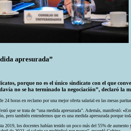
dida apresurada”
catos, porque no es el único sindicato con el que conv
vía no se ha terminado la negociación”, declaró la m
 24 horas en reclamo por una mejor oferta salarial en las mesas paritar
festó que se trata de “una medida apresurada”. Además, manifestó:
«
En
sión, pero también entendemos que es una medida apresurada porque tod
asta 2019, los docentes habían tenido un poco más del 55% de aumento
abril de 2023, el salario se multiplicó por nueve”, recordó Cubino.