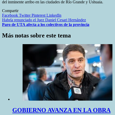
del inminente arribo en las ciudades de Río Grande y Ushuaia.
Compartir
Facebook
Twitter
Pinterest
LinkedIn
Navegación
Habría renunciado el Juez Daniel Cesari Hernández
Paro de UTA afecta a los colectivos de la provincia
de
entradas
Más notas sobre este tema
GOBIERNO AVANZA EN LA OBRA