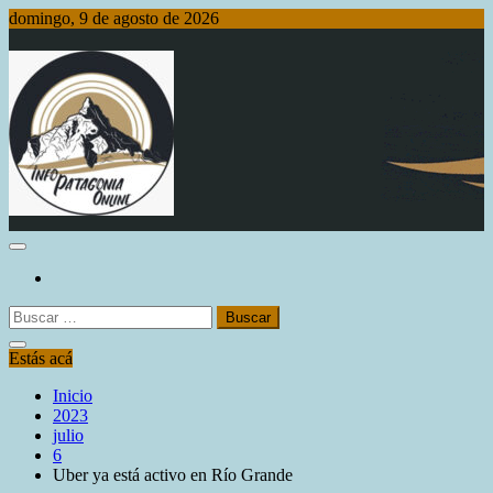
Saltar
domingo, 9 de agosto de 2026
al
contenido
Info Patagonia Online
Buscar:
Estás acá
Inicio
2023
julio
6
Uber ya está activo en Río Grande