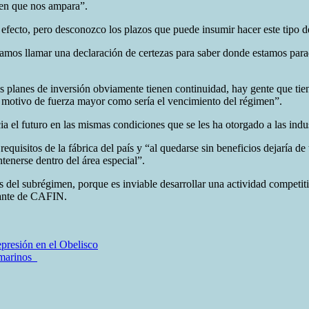
men que nos ampara”.
ecto, pero desconozco los plazos que puede insumir hacer este tipo de t
amos llamar una declaración de certezas para saber donde estamos para
os planes de inversión obviamente tienen continuidad, hay gente que tie
n motivo de fuerza mayor como sería el vencimiento del régimen”.
cia el futuro en las mismas condiciones que se les ha otorgado a las ind
quisitos de la fábrica del país y “al quedarse sin beneficios dejaría de 
ntenerse dentro del área especial”.
 del subrégimen, porque es inviable desarrollar una actividad competiti
ntante de CAFIN.
presión en el Obelisco
s marinos