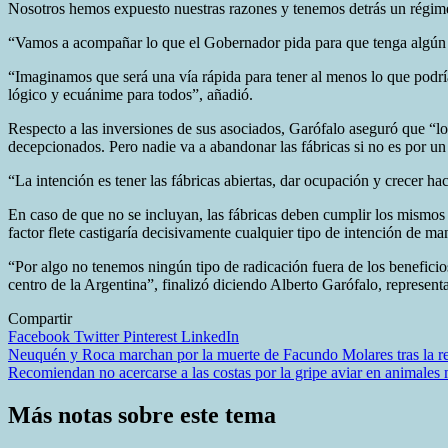
Nosotros hemos expuesto nuestras razones y tenemos detrás un régi
“Vamos a acompañar lo que el Gobernador pida para que tenga algún ef
“Imaginamos que será una vía rápida para tener al menos lo que podrí
lógico y ecuánime para todos”, añadió.
Respecto a las inversiones de sus asociados, Garófalo aseguró que “l
decepcionados. Pero nadie va a abandonar las fábricas si no es por u
“La intención es tener las fábricas abiertas, dar ocupación y crecer ha
En caso de que no se incluyan, las fábricas deben cumplir los mismos re
factor flete castigaría decisivamente cualquier tipo de intención de ma
“Por algo no tenemos ningún tipo de radicación fuera de los beneficios
centro de la Argentina”, finalizó diciendo Alberto Garófalo, represe
Compartir
Facebook
Twitter
Pinterest
LinkedIn
Navegación
Neuquén y Roca marchan por la muerte de Facundo Molares tras la re
Recomiendan no acercarse a las costas por la gripe aviar en animale
de
entradas
Más notas sobre este tema