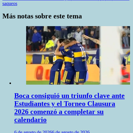
entradas
saqueos
Más notas sobre este tema
Boca consiguió un triunfo clave ante
Estudiantes y el Torneo Clausura
2026 comenzó a completar su
calendario
6 de agosto de 2026
6 de agosto de 2026