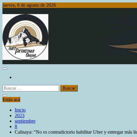
Saltar
jueves, 6 de agosto de 2026
al
contenido
Info Patagonia Online
Buscar:
Estás acá
Inicio
2023
septiembre
8
Calisaya: “No es contradictorio habilitar Uber y entregar más li