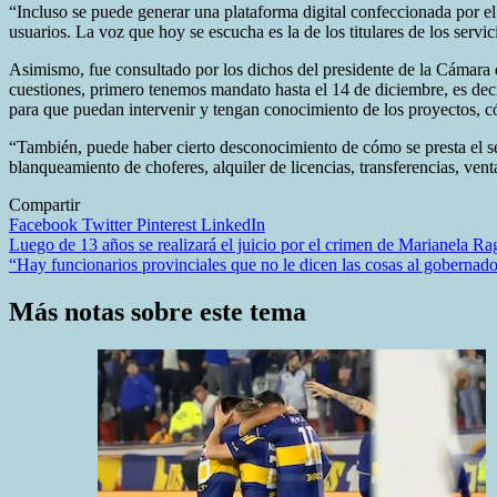
“Incluso se puede generar una plataforma digital confeccionada por el
usuarios. La voz que hoy se escucha es la de los titulares de los servi
Asimismo, fue consultado por los dichos del presidente de la Cámar
cuestiones, primero tenemos mandato hasta el 14 de diciembre, es deci
para que puedan intervenir y tengan conocimiento de los proyectos, c
“También, puede haber cierto desconocimiento de cómo se presta el se
blanqueamiento de choferes, alquiler de licencias, transferencias, vent
Compartir
Facebook
Twitter
Pinterest
LinkedIn
Navegación
Luego de 13 años se realizará el juicio por el crimen de Marianela Ra
“Hay funcionarios provinciales que no le dicen las cosas al gobernad
de
entradas
Más notas sobre este tema