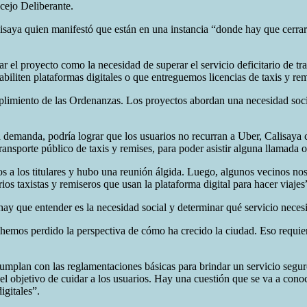
cejo Deliberante.
isaya quien manifestó que están en una instancia “donde hay que cerrar
dar el proyecto como la necesidad de superar el servicio deficitario de 
abiliten plataformas digitales o que entreguemos licencias de taxis y rem
plimiento de las Ordenanzas. Los proyectos abordan una necesidad socia
a demanda, podría lograr que los usuarios no recurran a Uber, Calisaya co
transporte público de taxis y remises, para poder asistir alguna llamada 
os a los titulares y hubo una reunión álgida. Luego, algunos vecinos n
os taxistas y remiseros que usan la plataforma digital para hacer viajes”
hay que entender es la necesidad social y determinar qué servicio necesi
hemos perdido la perspectiva de cómo ha crecido la ciudad. Eso requier
umplan con las reglamentaciones básicas para brindar un servicio segur
el objetivo de cuidar a los usuarios. Hay una cuestión que se va a conoc
igitales”.