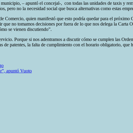
 municipio, – apuntó el concejal-, con todas las unidades de taxis y re
cios, pero no la necesidad social que busca alternativas como estas empr
a de Comercio, quien manifestó que esto podría quedar para el próxim
r que no tomamos decisiones por fuera de lo que nos delega la Carta Org
ómo se vienen discutiendo”.
rvicio. Porque si nos adentramos a discutir cómo se cumplen las Orden
as de patentes, la falta de cumplimiento con el horario obligatorio, que
go
or”, apuntó Vuoto