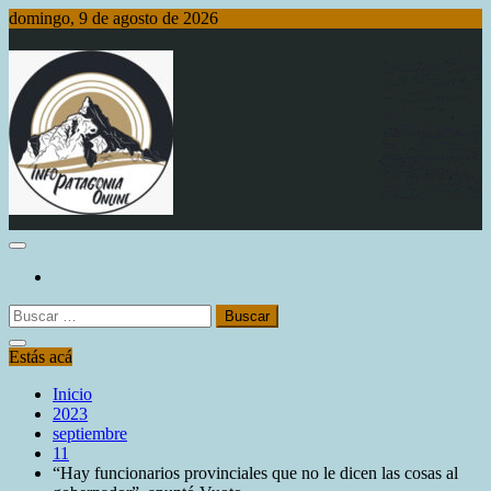
Saltar
domingo, 9 de agosto de 2026
al
contenido
Info Patagonia Online
Buscar:
Estás acá
Inicio
2023
septiembre
11
“Hay funcionarios provinciales que no le dicen las cosas al