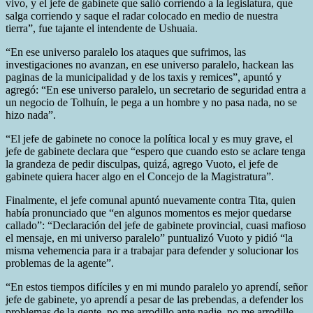
vivo, y el jefe de gabinete que salió corriendo a la legislatura, que
salga corriendo y saque el radar colocado en medio de nuestra
tierra”, fue tajante el intendente de Ushuaia.
“En ese universo paralelo los ataques que sufrimos, las
investigaciones no avanzan, en ese universo paralelo, hackean las
paginas de la municipalidad y de los taxis y remices”, apuntó y
agregó: “En ese universo paralelo, un secretario de seguridad entra a
un negocio de Tolhuín, le pega a un hombre y no pasa nada, no se
hizo nada”.
“El jefe de gabinete no conoce la política local y es muy grave, el
jefe de gabinete declara que “espero que cuando esto se aclare tenga
la grandeza de pedir disculpas, quizá, agrego Vuoto, el jefe de
gabinete quiera hacer algo en el Concejo de la Magistratura”.
Finalmente, el jefe comunal apuntó nuevamente contra Tita, quien
había pronunciado que “en algunos momentos es mejor quedarse
callado”: “Declaración del jefe de gabinete provincial, cuasi mafioso
el mensaje, en mi universo paralelo” puntualizó Vuoto y pidió “la
misma vehemencia para ir a trabajar para defender y solucionar los
problemas de la agente”.
“En estos tiempos difíciles y en mi mundo paralelo yo aprendí, señor
jefe de gabinete, yo aprendí a pesar de las prebendas, a defender los
problemas de la gente, no me arrodillo ante nadie, no me arrodille