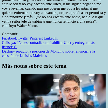
ante Macri y no voy hacerlo ante usted, si me siguen pegando me
voy a levantar, cuando mas me operen me voy a levantar, si me
quieren enfrentar me voy a levantar, porque aprendí a ser peronista y
a no rendirme jamás. Que no nos escarmiente nadie, nadie. Así que
venga señor jefe de gabinete que nunca renuncio a una pelea”,
concluyó Walter Vuoto.
Compartir
Facebook
Twitter
Pinterest
LinkedIn
Navegación
Calisaya: “No es contradictorio habilitar Uber y entregar más
licencias”
de
Dachary repudió la posición de Mondino sobre renunciar a la
entradas
cuestión de las Islas Malvinas
Más notas sobre este tema