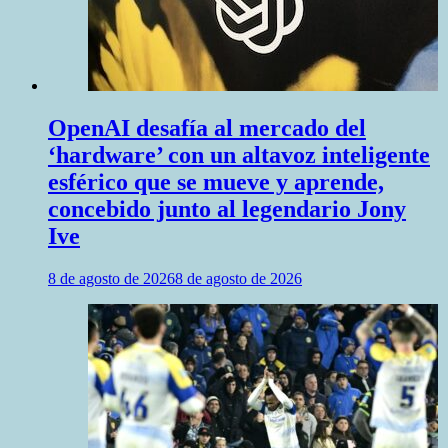
OpenAI desafía al mercado del
‘hardware’ con un altavoz inteligente
esférico que se mueve y aprende,
concebido junto al legendario Jony
Ive
8 de agosto de 2026
8 de agosto de 2026