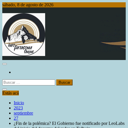
Saltar
sábado, 8 de agosto de 2026
al
contenido
Info Patagonia Online
Buscar:
Estás acá
Inicio
2023
septiembre
27
¿Fin de la polémica? El Gobierno fue notificado por LeoLabs