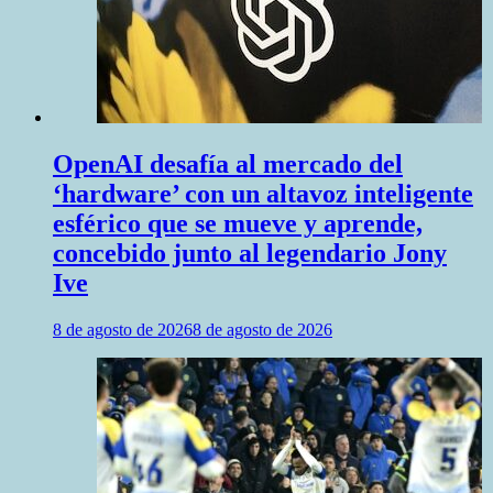
OpenAI desafía al mercado del
‘hardware’ con un altavoz inteligente
esférico que se mueve y aprende,
concebido junto al legendario Jony
Ive
8 de agosto de 2026
8 de agosto de 2026