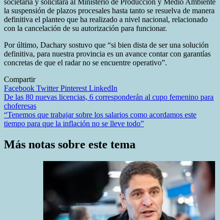
societaria y solicitará al Ministerio de Producción y Medio Ambiente
la suspensión de plazos procesales hasta tanto se resuelva de manera
definitiva el planteo que ha realizado a nivel nacional, relacionado
con la cancelación de su autorización para funcionar.
Por último, Dachary sostuvo que “si bien dista de ser una solución
definitiva, para nuestra provincia es un avance contar con garantías
concretas de que el radar no se encuentre operativo”.
Compartir
Facebook
Twitter
Pinterest
LinkedIn
Navegación
De las 80 nuevas licencias, 6 corresponderán al cupo femenino para
choferesas
de
“Tenemos que trabajar sobre los salarios como acordamos este
entradas
tiempo para que la inflación no se lleve todo”
Más notas sobre este tema