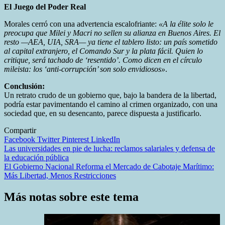
El Juego del Poder Real
Morales cerró con una advertencia escalofriante:
«A la élite solo le
preocupa que Milei y Macri no sellen su alianza en Buenos Aires. El
resto —AEA, UIA, SRA— ya tiene el tablero listo: un país sometido
al capital extranjero, el Comando Sur y la plata fácil. Quien lo
critique, será tachado de ‘resentido’. Como dicen en el círculo
mileista: los ‘anti-corrupción’ son solo envidiosos»
.
Conclusión:
Un retrato crudo de un gobierno que, bajo la bandera de la libertad,
podría estar pavimentando el camino al crimen organizado, con una
sociedad que, en su desencanto, parece dispuesta a justificarlo.
Compartir
Facebook
Twitter
Pinterest
LinkedIn
Navegación
Las universidades en pie de lucha: reclamos salariales y defensa de
la educación pública
de
El Gobierno Nacional Reforma el Mercado de Cabotaje Marítimo:
entradas
Más Libertad, Menos Restricciones
Más notas sobre este tema