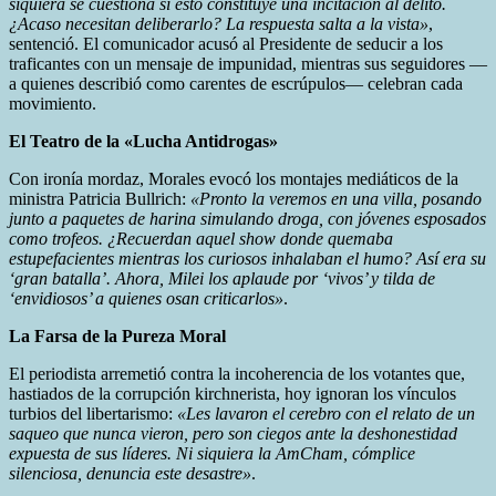
siquiera se cuestiona si esto constituye una incitación al delito.
¿Acaso necesitan deliberarlo? La respuesta salta a la vista»
,
sentenció. El comunicador acusó al Presidente de seducir a los
traficantes con un mensaje de impunidad, mientras sus seguidores —
a quienes describió como carentes de escrúpulos— celebran cada
movimiento.
El Teatro de la «Lucha Antidrogas»
Con ironía mordaz, Morales evocó los montajes mediáticos de la
ministra Patricia Bullrich:
«Pronto la veremos en una villa, posando
junto a paquetes de harina simulando droga, con jóvenes esposados
como trofeos. ¿Recuerdan aquel show donde quemaba
estupefacientes mientras los curiosos inhalaban el humo? Así era su
‘gran batalla’. Ahora, Milei los aplaude por ‘vivos’ y tilda de
‘envidiosos’ a quienes osan criticarlos»
.
La Farsa de la Pureza Moral
El periodista arremetió contra la incoherencia de los votantes que,
hastiados de la corrupción kirchnerista, hoy ignoran los vínculos
turbios del libertarismo:
«Les lavaron el cerebro con el relato de un
saqueo que nunca vieron, pero son ciegos ante la deshonestidad
expuesta de sus líderes. Ni siquiera la AmCham, cómplice
silenciosa, denuncia este desastre»
.