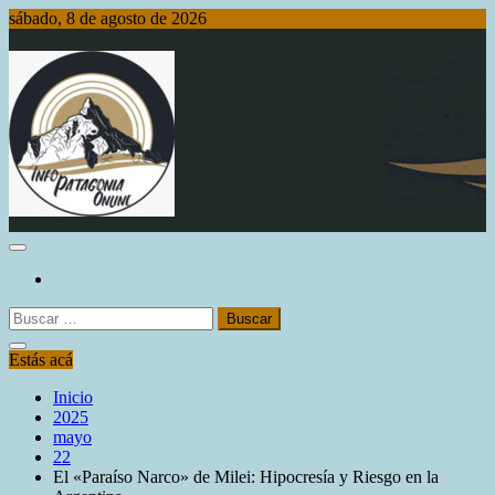
Saltar
sábado, 8 de agosto de 2026
al
contenido
Info Patagonia Online
Buscar:
Estás acá
Inicio
2025
mayo
22
El «Paraíso Narco» de Milei: Hipocresía y Riesgo en la