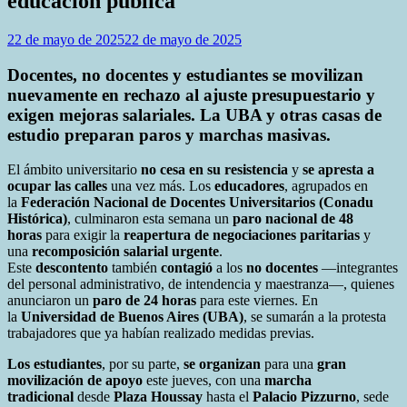
educación pública
22 de mayo de 2025
22 de mayo de 2025
Docentes, no docentes y estudiantes se movilizan
nuevamente en rechazo al ajuste presupuestario y
exigen mejoras salariales. La UBA y otras casas de
estudio preparan paros y marchas masivas.
El ámbito universitario
no cesa en su resistencia
y
se apresta a
ocupar las calles
una vez más. Los
educadores
, agrupados en
la
Federación Nacional de Docentes Universitarios (Conadu
Histórica)
, culminaron esta semana un
paro nacional de 48
horas
para exigir la
reapertura de negociaciones paritarias
y
una
recomposición salarial urgente
.
Este
descontento
también
contagió
a los
no docentes
—integrantes
del personal administrativo, de intendencia y maestranza—, quienes
anunciaron un
paro de 24 horas
para este viernes. En
la
Universidad de Buenos Aires (UBA)
, se sumarán a la protesta
trabajadores que ya habían realizado medidas previas.
Los estudiantes
, por su parte,
se organizan
para una
gran
movilización de apoyo
este jueves, con una
marcha
tradicional
desde
Plaza Houssay
hasta el
Palacio Pizzurno
, sede