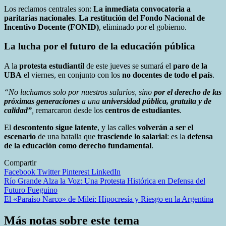
Los reclamos centrales son:
La inmediata convocatoria a
paritarias nacionales
.
La restitución del Fondo Nacional de
Incentivo Docente (FONID)
, eliminado por el gobierno.
La lucha por el futuro de la educación pública
A la
protesta estudiantil
de este jueves se sumará el
paro de la
UBA
el viernes, en conjunto con los
no docentes de todo el país
.
“No luchamos solo por nuestros salarios, sino
por el derecho de las
próximas generaciones
a una
universidad pública, gratuita y de
calidad”
,
remarcaron desde los
centros de estudiantes
.
El
descontento sigue latente
, y las calles
volverán a ser el
escenario
de una batalla que
trasciende lo salarial
: es la
defensa
de la educación como derecho fundamental
.
Compartir
Facebook
Twitter
Pinterest
LinkedIn
Navegación
Río Grande Alza la Voz: Una Protesta Histórica en Defensa del
Futuro Fueguino
de
El «Paraíso Narco» de Milei: Hipocresía y Riesgo en la Argentina
entradas
Más notas sobre este tema