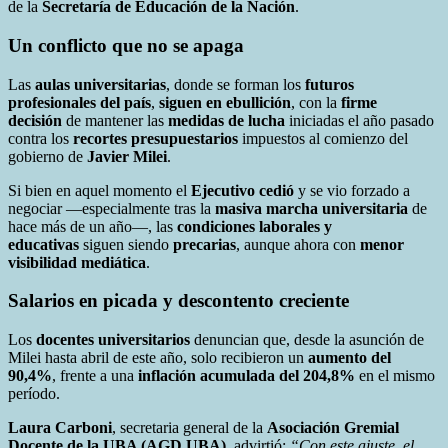
de la
Secretaría de Educación de la Nación
.
Un conflicto que no se apaga
Las
aulas universitarias
, donde se forman los
futuros
profesionales del país
,
siguen en ebullición
, con la
firme
decisión
de mantener las
medidas de lucha
iniciadas el año pasado
contra los
recortes presupuestarios
impuestos al comienzo del
gobierno de
Javier Milei
.
Si bien en aquel momento el
Ejecutivo cedió
y se vio forzado a
negociar —especialmente tras la
masiva marcha universitaria
de
hace más de un año—, las
condiciones laborales y
educativas
siguen siendo
precarias
, aunque ahora con
menor
visibilidad mediática
.
Salarios en picada y descontento creciente
Los
docentes universitarios
denuncian que, desde la asunción de
Milei hasta abril de este año, solo recibieron un
aumento del
90,4%
, frente a una
inflación acumulada del 204,8%
en el mismo
período.
Laura Carboni
, secretaria general de la
Asociación Gremial
Docente de la UBA (AGD UBA)
, advirtió:
“Con este ajuste, el