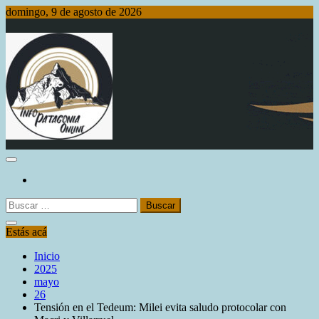
Saltar
domingo, 9 de agosto de 2026
al
contenido
Info Patagonia Online
Buscar:
Estás acá
Inicio
2025
mayo
26
Tensión en el Tedeum: Milei evita saludo protocolar con