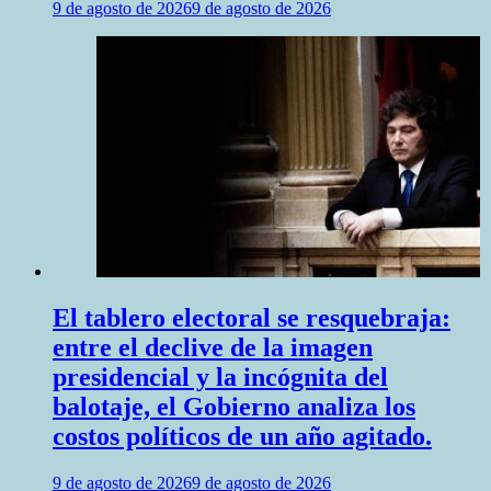
9 de agosto de 2026
9 de agosto de 2026
El tablero electoral se resquebraja:
entre el declive de la imagen
presidencial y la incógnita del
balotaje, el Gobierno analiza los
costos políticos de un año agitado.
9 de agosto de 2026
9 de agosto de 2026