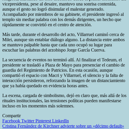
vicepresidenta, pese al desaire, mantuvo una sonrisa contenida,
aunque el gesto no logró disimular el malestar generado.
Acompañado por miembros de su gabinete, el presidente ingresó al
templo sin mediar palabra con los demás dirigentes, un hecho que
rápidamente se convirtió en el centro de atención.
Más tarde, durante el desarrollo del acto, Villarruel caminó cerca de
Milei, aunque sin entablar diálogo alguno. La distancia entre ambos
se mantuvo palpable hasta que cada uno ocupó su lugar para
escuchar las palabras del arzobispo Jorge García Cuerva.
La secuencia de eventos no terminó allí. Al finalizar el Tedeum, el
presidente se trasladó a Plaza de Mayo para presenciar el cambio de
guardia del Regimiento de Patricios. En esta ocasión, aunque
compartió el espacio con Macri y Villarruel, el silencio y la falta de
interacción persistieron, reforzando la imagen de un distanciamiento
que ya había quedado en evidencia horas antes.
La escena, cargada de simbolismo, dejó en claro que, más allá de los
rituales institucionales, las tensiones políticas pueden manifestarse
incluso en los momentos más solemnes.
Compartir
Facebook
Twitter
Pinterest
LinkedIn
Navegación
Cristina Fernández de Kirchner advierte sobre un «décimo default»