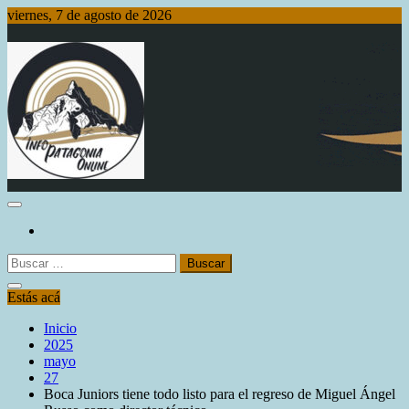
Saltar
viernes, 7 de agosto de 2026
al
contenido
Info Patagonia Online
Buscar:
Estás acá
Inicio
2025
mayo
27
Boca Juniors tiene todo listo para el regreso de Miguel Ángel