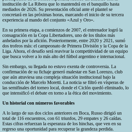
institución de La Ribera que lo mantendrá en el banquillo hasta
mediados de 2026. Su presentación oficial ante el plantel se
concretará en las próximas horas, marcando el inicio de su tercera
experiencia al mando del conjunto «Azul y Oro».
En su primera etapa, a comienzos de 2007, el entrenador logró la
consagración en la Copa Libertadores, uno de los títulos más
anhelados por la afición. Posteriormente, entre 2020 y 2021, sumó
dos trofeos más: el campeonato de Primera División y la Copa de la
Liga. Ahora, el desafío será reavivar la competitividad de un equipo
que busca volver a lo más alto del fútbol argentino e internacional.
Sin embargo, su llegada no estuvo exenta de controversia. La
confirmación de su fichaje generó malestar en San Lorenzo, club
que aún atraviesa una compleja situación institucional bajo la
conducción de Marcelo Moretti. La noticia se filtró en vísperas de
las semifinales del torneo local, donde el Ciclón quedó eliminado, lo
que intensificó el debate en torno a la ética del movimiento.
Un historial con números favorables
A lo largo de sus dos ciclos anteriores en Boca, Russo dirigió un
total de 116 encuentros, con 61 triunfos, 29 empates y 26 caídas.
Estas cifras refuerzan la esperanza de los hinchas, que ven en su
regreso una oportunidad para recuperar la grandeza perdida.