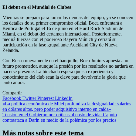
El debut en el Mundial de Clubes
Mientras se prepara para tomar las riendas del equipo, ya se conocen
los detalles de su primer compromiso oficial. Boca enfrentará a
Benfica de Portugal el 16 de junio en el Hard Rock Stadium de
Miami, en el debut del certamen internacional. Posteriormente,
medirá fuerzas con el poderoso Bayern Múnich y cerrará su
participación en la fase grupal ante Auckland City de Nueva
Zelanda.
Con Russo nuevamente en el banquillo, Boca Juniors apuesta a un
futuro prometedor, aunque la presión por los resultados no tardará en
hacerse presente. La hinchada espera que su experiencia y
conocimiento del club sean la clave para devolverle la gloria que
tanto añora.
Compartir
Facebook
Twitter
Pinterest
LinkedIn
Navegación
«La política económica de Milei profundiza la desigualdad: salarios
en dólares altos, pero poder adquisitivo interno en caída»
de
Tensión en el Gobierno por críticas al costo de vida: Caputo
entradas
contraataca a Darín en medio de la polémica por los precios
Más notas sobre este tema