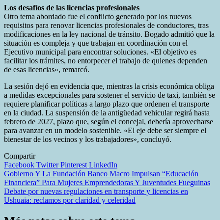
Los desafíos de las licencias profesionales
Otro tema abordado fue el conflicto generado por los nuevos
requisitos para renovar licencias profesionales de conductores, tras
modificaciones en la ley nacional de tránsito. Bogado admitió que la
situación es compleja y que trabajan en coordinación con el
Ejecutivo municipal para encontrar soluciones. «El objetivo es
facilitar los trámites, no entorpecer el trabajo de quienes dependen
de esas licencias», remarcó.
La sesión dejó en evidencia que, mientras la crisis económica obliga
a medidas excepcionales para sostener el servicio de taxi, también se
requiere planificar políticas a largo plazo que ordenen el transporte
en la ciudad. La suspensión de la antigüedad vehicular regirá hasta
febrero de 2027, plazo que, según el concejal, debería aprovecharse
para avanzar en un modelo sostenible. «El eje debe ser siempre el
bienestar de los vecinos y los trabajadores», concluyó.
Compartir
Facebook
Twitter
Pinterest
LinkedIn
Navegación
Gobierno Y La Fundación Banco Macro Impulsan “Educación
Financiera” Para Mujeres Emprendedoras Y Juventudes Fueguinas
de
Debate por nuevas regulaciones en transporte y licencias en
entradas
Ushuaia: reclamos por claridad y celeridad