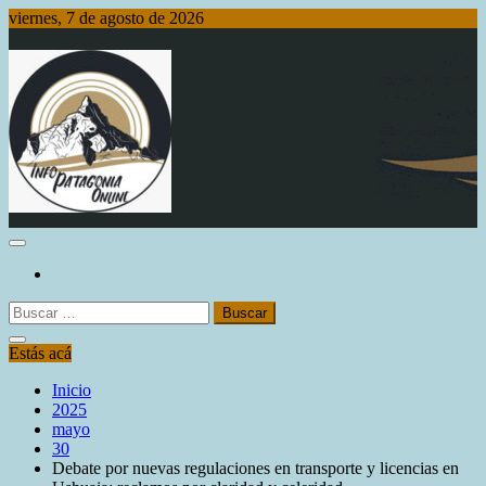
Saltar
viernes, 7 de agosto de 2026
al
contenido
Info Patagonia Online
Buscar:
Estás acá
Inicio
2025
mayo
30
Debate por nuevas regulaciones en transporte y licencias en