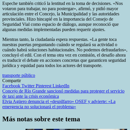
Espeche también criticó la lentitud en la toma de decisiones. «Nos
votaron para trabajar, no para postergar», afirmó, y pidió mayor
articulación entre el Concejo, la Municipalidad y las autoridades
provinciales. Hizo hincapié en la importancia del Consejo de
Seguridad Vial como espacio de diálogo, aunque reconoció que
algunas medidas implementadas pueden requerir ajustes.
Mientras tanto, la ciudadanía espera respuestas. «La gente toca
nuestras puertas preguntando cuándo se regulará su actividad o
cuándo habrá soluciones habitacionales. No podemos defraudarlos»,
concluyó el edil. Con el tema otra vez en comisión, el desafío ahora
es traducir el debate en acciones concretas que garanticen seguridad
jurídica y equidad para todos los actores del transporte.
transporte público
Compartir
Facebook
Twitter
Pinterest
LinkedIn
Navegación
Concejo de Río Grande sancionó medidas para proteger el servicio
de taxi ante la crisis económica
de
Elvia Agüero denuncia el «despilfarro» OSEF y advierte: «La
entradas
emergencia no solucionará el problema»
Más notas sobre este tema