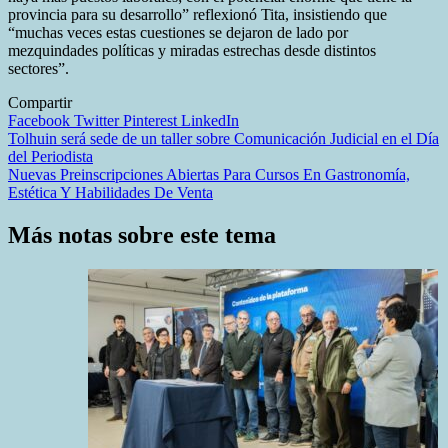
provincia para su desarrollo” reflexionó Tita, insistiendo que
“muchas veces estas cuestiones se dejaron de lado por
mezquindades políticas y miradas estrechas desde distintos
sectores”.
Compartir
Facebook
Twitter
Pinterest
LinkedIn
Navegación
Tolhuin será sede de un taller sobre Comunicación Judicial en el Día
del Periodista
de
Nuevas Preinscripciones Abiertas Para Cursos En Gastronomía,
entradas
Estética Y Habilidades De Venta
Más notas sobre este tema