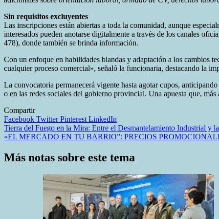
Sin requisitos excluyentes
Las inscripciones están abiertas a toda la comunidad, aunque especia
interesados pueden anotarse digitalmente a través de los canales ofici
478), donde también se brinda información.
Con un enfoque en habilidades blandas y adaptación a los cambios tec
cualquier proceso comercial», señaló la funcionaria, destacando la im
La convocatoria permanecerá vigente hasta agotar cupos, anticipando
o en las redes sociales del gobierno provincial. Una apuesta que, más 
Compartir
Facebook
Twitter
Pinterest
LinkedIn
Navegación
Tierra del Fuego en la Mira: Entre el Desmantelamiento Industrial y l
«EL MERCADO EN TU BARRIO”: PRECIOS PROMOCIONAL
de
entradas
Más notas sobre este tema