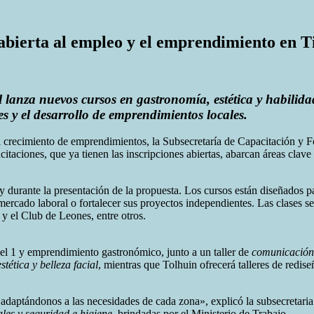
 abierta al empleo y el emprendimiento en T
anza nuevos cursos en gastronomía, estética y habilidade
es y el desarrollo de emprendimientos locales.
 el crecimiento de emprendimientos, la Subsecretaría de Capacitación y
citaciones, que ya tienen las inscripciones abiertas, abarcan áreas clave
durante la presentación de la propuesta. Los cursos están diseñados pa
 mercado laboral o fortalecer sus proyectos independientes. Las clases s
 el Club de Leones, entre otros.
vel 1 y emprendimiento gastronómico, junto a un taller de
comunicación 
estética y belleza facial
, mientras que Tolhuin ofrecerá talleres de redise
s, adaptándonos a las necesidades de cada zona», explicó la subsecretar
les y seguridad e higiene
, brindadas por el Ministerio de Trabajo.