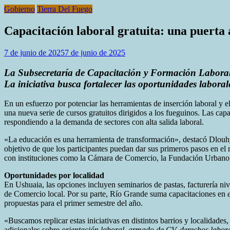
Gobierno
Tierra Del Fuego
Capacitación laboral gratuita: una puerta
7 de junio de 2025
7 de junio de 2025
La Subsecretaría de Capacitación y Formación Laboral l
La iniciativa busca fortalecer las oportunidades laboral
En un esfuerzo por potenciar las herramientas de inserción laboral y
una nueva serie de cursos gratuitos dirigidos a los fueguinos. Las capa
respondiendo a la demanda de sectores con alta salida laboral.
«La educación es una herramienta de transformación», destacó Dlouhy 
objetivo de que los participantes puedan dar sus primeros pasos en el
con instituciones como la Cámara de Comercio, la Fundación Urbano y
Oportunidades por localidad
En Ushuaia, las opciones incluyen seminarios de pastas, facturería ni
de Comercio local. Por su parte, Río Grande suma capacitaciones en
propuestas para el primer semestre del año.
«Buscamos replicar estas iniciativas en distintos barrios y localidade
adicionales sobre
orientación laboral, armado de CV, derechos labora