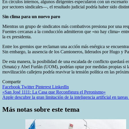
En círculos internos, algunos dirigentes especularon con un escenario 
por sectores sindicales—, el resultado judicial podría haber sido dist
Sin clima para un nuevo paro
Mientras un grupo de sindicatos más combativos presiona por una resp
Fuentes cercanas a la conducción admitieron que «no hay clima» entre 
la ex presidenta.
Entre los gremios que reclaman una acción más enérgica se encuentra
Sin embargo, la ausencia de los Camioneros, liderados por Hugo y Pa
De esta manera, la posibilidad de una escalada de conflicto quedará en
(Smata) y Abel Furlán (UOM), podrían optar por medidas propias si la C
movilización callejera podría reavivar la tensión política en las próxi
Compartir
Facebook
Twitter
Pinterest
LinkedIn
Navegación
«San José 1111: La Casa que Reconfigura el Peronismo»
Apple descubre la gran limitación de la inteligencia artificial en tare
de
entradas
Más notas sobre este tema