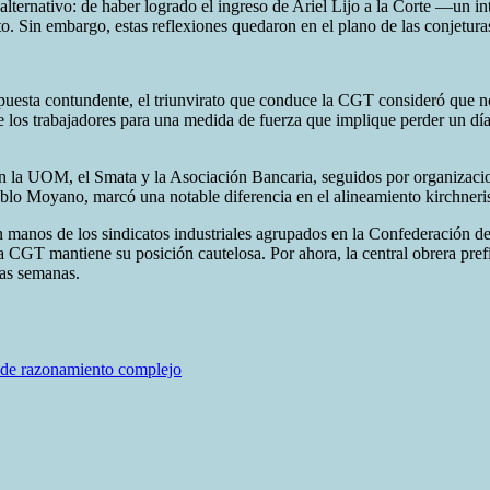
alternativo: de haber logrado el ingreso de Ariel Lijo a la Corte —un in
into. Sin embargo, estas reflexiones quedaron en el plano de las conjetur
uesta contundente, el triunvirato que conduce la CGT consideró que no 
los trabajadores para una medida de fuerza que implique perder un día d
n la UOM, el Smata y la Asociación Bancaria, seguidos por organizacion
blo Moyano, marcó una notable diferencia en el alineamiento kirchneris
 manos de los sindicatos industriales agrupados en la Confederación de 
GT mantiene su posición cautelosa. Por ahora, la central obrera prefier
mas semanas.
as de razonamiento complejo