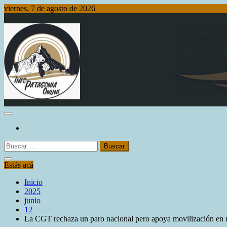
Saltar
viernes, 7 de agosto de 2026
al
contenido
Info Patagonia Online
Buscar:
Estás acá
Inicio
2025
junio
12
La CGT rechaza un paro nacional pero apoya movilización en r