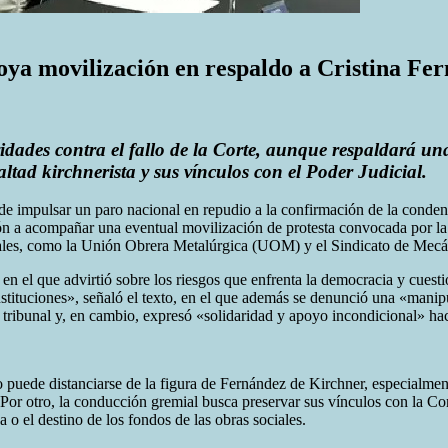
ya movilización en respaldo a Cristina Fe
vidades contra el fallo de la Corte, aunque respaldará u
altad kirchnerista y sus vínculos con el Poder Judicial.
e impulsar un paro nacional en repudio a la confirmación de la condena
n a acompañar una eventual movilización de protesta convocada por la e
striales, como la Unión Obrera Metalúrgica (UOM) y el Sindicato de Mec
do en el que advirtió sobre los riesgos que enfrenta la democracia y cues
instituciones», señaló el texto, en el que además se denunció una «manip
o tribunal y, en cambio, expresó «solidaridad y apoyo incondicional» ha
o puede distanciarse de la figura de Fernández de Kirchner, especialme
o. Por otro, la conducción gremial busca preservar sus vínculos con la 
 o el destino de los fondos de las obras sociales.