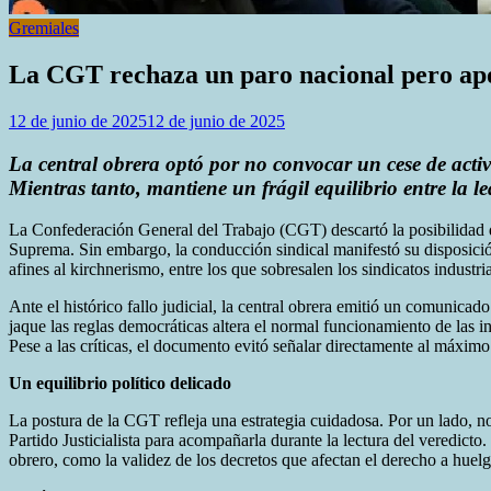
Gremiales
La CGT rechaza un paro nacional pero apo
12 de junio de 2025
12 de junio de 2025
La central obrera optó por no convocar un cese de acti
Mientras tanto, mantiene un frágil equilibrio entre la le
La Confederación General del Trabajo (CGT) descartó la posibilidad d
Suprema. Sin embargo, la conducción sindical manifestó su disposició
afines al kirchnerismo, entre los que sobresalen los sindicatos indu
Ante el histórico fallo judicial, la central obrera emitió un comunica
jaque las reglas democráticas altera el normal funcionamiento de las 
Pese a las críticas, el documento evitó señalar directamente al máxim
Un equilibrio político delicado
La postura de la CGT refleja una estrategia cuidadosa. Por un lado, n
Partido Justicialista para acompañarla durante la lectura del veredict
obrero, como la validez de los decretos que afectan el derecho a huelga