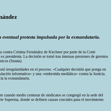
rnández
na eventual protesta impulsada por la exmandataria.
 contra Cristina Fernández de Kirchner por parte de la Corte
x presidenta. La decisión se tomó tras intensas presiones de gremios
ánicos (Smata).
tionó irregularidades en el proceso. «Cualquier decisión que ponga en
ulación informativa» y una «embestida mediática» contra la Justicia.
cia la exmandataria.
nte cuando medio centenar de sindicatos se congregó en la sede del
Corte Suprema, donde se definen causas cruciales para el movimiento