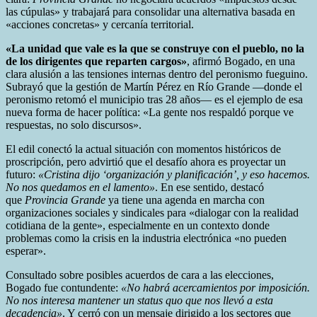
las cúpulas» y trabajará para consolidar una alternativa basada en
«acciones concretas» y cercanía territorial.
«La unidad que vale es la que se construye con el pueblo, no la
de los dirigentes que reparten cargos»
, afirmó Bogado, en una
clara alusión a las tensiones internas dentro del peronismo fueguino.
Subrayó que la gestión de Martín Pérez en Río Grande —donde el
peronismo retomó el municipio tras 28 años— es el ejemplo de esa
nueva forma de hacer política: «La gente nos respaldó porque ve
respuestas, no solo discursos».
El edil conectó la actual situación con momentos históricos de
proscripción, pero advirtió que el desafío ahora es proyectar un
futuro:
«Cristina dijo ‘organización y planificación’, y eso hacemos.
No nos quedamos en el lamento»
. En ese sentido, destacó
que
Provincia Grande
ya tiene una agenda en marcha con
organizaciones sociales y sindicales para «dialogar con la realidad
cotidiana de la gente», especialmente en un contexto donde
problemas como la crisis en la industria electrónica «no pueden
esperar».
Consultado sobre posibles acuerdos de cara a las elecciones,
Bogado fue contundente:
«No habrá acercamientos por imposición.
No nos interesa mantener un status quo que nos llevó a esta
decadencia»
. Y cerró con un mensaje dirigido a los sectores que