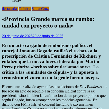
nada»
destacadas
Politica
Santa Cruz
«Provincia Grande marca su rumbo:
unidad con proyecto o nada»
20 de junio de 2025
20 de junio de 2025
En un acto cargado de simbolismo político, el
concejal Jonatan Bogado ratificó el rechazo a la
proscripción de Cristina Fernández de Kirchner y
enfatizó que la nueva fuerza liderada por Martín
Pérez prioriza «hechos sobre declamaciones». La
crítica a las «unidades de cúpula» y la apuesta a
reconstruir el vínculo con la gente fueron los ejes.
El encuentro realizado ayer en las instalaciones de
Dos Banderas
no
fue solo un acto de repudio a la condena judicial contra la ex
presidenta, sino también la reafirmación de un proyecto político que,
según Bogado, busca «romper con los modelos agotados». En
diálogo con FM la Isla, el concejal fueguino trazó una línea
clara:
Provincia Grande
no negociará acuerdos «impuestos desde