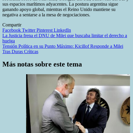
sus espacios marítimos adyacentes. La postura argentina sigue
ganando apoyo global, mientras el Reino Unido mantiene su
negativa a sentarse a la mesa de negociaciones.
Compartir
Facebook
Twitter
Pinterest
LinkedIn
Navegación
La Justicia frena el DNU de Milei que buscaba limitar el derecho a
huelga
de
Tensión Política en su Punto Máximo: Kicillof Responde a Milei
entradas
Tras Duras Críticas
Más notas sobre este tema