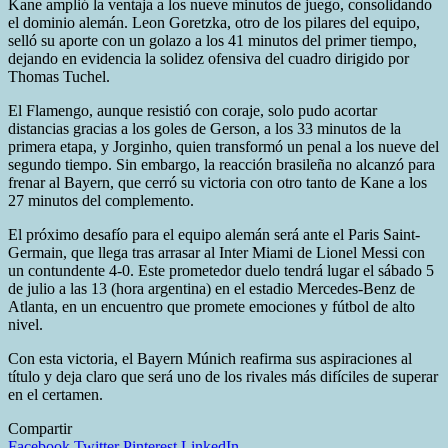
Kane amplió la ventaja a los nueve minutos de juego, consolidando
el dominio alemán. Leon Goretzka, otro de los pilares del equipo,
selló su aporte con un golazo a los 41 minutos del primer tiempo,
dejando en evidencia la solidez ofensiva del cuadro dirigido por
Thomas Tuchel.
El Flamengo, aunque resistió con coraje, solo pudo acortar
distancias gracias a los goles de Gerson, a los 33 minutos de la
primera etapa, y Jorginho, quien transformó un penal a los nueve del
segundo tiempo. Sin embargo, la reacción brasileña no alcanzó para
frenar al Bayern, que cerró su victoria con otro tanto de Kane a los
27 minutos del complemento.
El próximo desafío para el equipo alemán será ante el Paris Saint-
Germain, que llega tras arrasar al Inter Miami de Lionel Messi con
un contundente 4-0. Este prometedor duelo tendrá lugar el sábado 5
de julio a las 13 (hora argentina) en el estadio Mercedes-Benz de
Atlanta, en un encuentro que promete emociones y fútbol de alto
nivel.
Con esta victoria, el Bayern Múnich reafirma sus aspiraciones al
título y deja claro que será uno de los rivales más difíciles de superar
en el certamen.
Compartir
Facebook
Twitter
Pinterest
LinkedIn