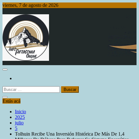
Saltar
viernes, 7 de agosto de 2026
al
contenido
Info Patagonia Online
Buscar:
Estás acá
Inicio
2025
julio
5
Tolhuin Recibe Una Inversión Histórica De Más De 1,4