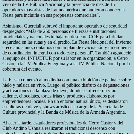
vivo de la TV Pública Nacional y la presencia de más de 15
operadores mayoristas de Latinoamérica que pudieron conocer la
Fiesta para incluirla en sus propuestas comerciales”.
Asimismo, Querciali subrayó el importante operativo de seguridad
desplegado: “Más de 250 personas de fuerzas e instituciones
provinciales y nacionales trabajaron desde un COE para brindar
seguridad en las rutas y en el predio. La Fiesta Nacional del Invierno
crece año a año; contamos con un plan de evacuación y un esquema
de coordinación integral con todo este personal”. También agradeció
al equipo del INFUETUR por su labor en la organización, a Cerro
Castor, a la TV Pública Fueguina y a la TV Pública Nacional por la
cobertura del evento.
La Fiesta comenzó al mediodía con una exhibición de patinaje sobre
hielo y música en vivo. Luego, el público disfrutó de degustaciones
y activaciones en la plaza de nieve, donde se ofrecieron vino
caliente, chocolates, tortas fritas y productos elaborados por
emprendedores locales. En un entorno natural único, se destacaron
esculturas de nieve y shows artísticos a cargo de la Secretaría de
Cultura provincial y la Banda de Música de la Armada Argentina.
Al caer la tarde, esquiadores profesionales de Cerro Castor y del
Club Andino Ushuaia realizaron el tradicional descenso con
antorchas por la pista Halcón Peregrino, ofreciendo un espectáculo