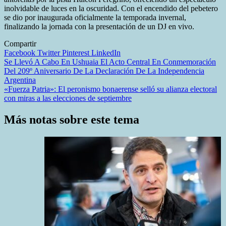
inolvidable de luces en la oscuridad. Con el encendido del pebetero
se dio por inaugurada oficialmente la temporada invernal,
finalizando la jornada con la presentación de un DJ en vivo.
Compartir
Facebook
Twitter
Pinterest
LinkedIn
Navegación
Se Llevó A Cabo En Ushuaia El Acto Central En Conmemoración
Del 209º Aniversario De La Declaración De La Independencia
de
Argentina
entradas
«Fuerza Patria»: El peronismo bonaerense selló su alianza electoral
con miras a las elecciones de septiembre
Más notas sobre este tema