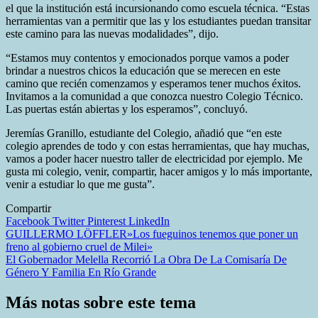
el que la institución está incursionando como escuela técnica. “Estas
herramientas van a permitir que las y los estudiantes puedan transitar
este camino para las nuevas modalidades”, dijo.
“Estamos muy contentos y emocionados porque vamos a poder
brindar a nuestros chicos la educación que se merecen en este
camino que recién comenzamos y esperamos tener muchos éxitos.
Invitamos a la comunidad a que conozca nuestro Colegio Técnico.
Las puertas están abiertas y los esperamos”, concluyó.
Jeremías Granillo, estudiante del Colegio, añadió que “en este
colegio aprendes de todo y con estas herramientas, que hay muchas,
vamos a poder hacer nuestro taller de electricidad por ejemplo. Me
gusta mi colegio, venir, compartir, hacer amigos y lo más importante,
venir a estudiar lo que me gusta”.
Compartir
Facebook
Twitter
Pinterest
LinkedIn
Navegación
GUILLERMO LÖFFLER»Los fueguinos tenemos que poner un
freno al gobierno cruel de Milei»
de
El Gobernador Melella Recorrió La Obra De La Comisaría De
entradas
Género Y Familia En Río Grande
Más notas sobre este tema