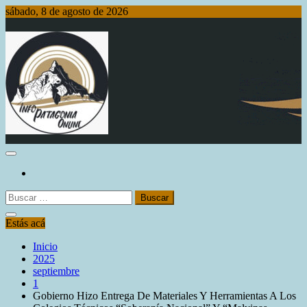
Saltar
sábado, 8 de agosto de 2026
al
contenido
Info Patagonia Online
Buscar:
Estás acá
Inicio
2025
septiembre
1
Gobierno Hizo Entrega De Materiales Y Herramientas A Los