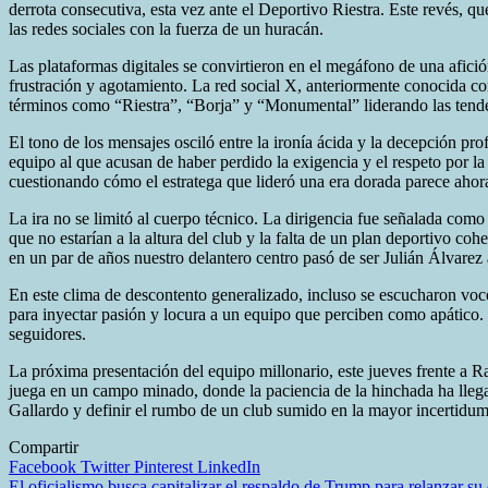
derrota consecutiva, esta vez ante el Deportivo Riestra. Este revés,
las redes sociales con la fuerza de un huracán.
Las plataformas digitales se convirtieron en el megáfono de una afic
frustración y agotamiento. La red social X, anteriormente conocida com
términos como “Riestra”, “Borja” y “Monumental” liderando las tend
El tono de los mensajes osciló entre la ironía ácida y la decepción pr
equipo al que acusan de haber perdido la exigencia y el respeto por l
cuestionando cómo el estratega que lideró una era dorada parece ahora 
La ira no se limitó al cuerpo técnico. La dirigencia fue señalada como
que no estarían a la altura del club y la falta de un plan deportivo c
en un par de años nuestro delantero centro pasó de ser Julián Álvarez
En este clima de descontento generalizado, incluso se escucharon voc
para inyectar pasión y locura a un equipo que perciben como apático. L
seguidores.
La próxima presentación del equipo millonario, este jueves frente a R
juega en un campo minado, donde la paciencia de la hinchada ha llegad
Gallardo y definir el rumbo de un club sumido en la mayor incertidum
Compartir
Facebook
Twitter
Pinterest
LinkedIn
El oficialismo busca capitalizar el respaldo de Trump para relanzar s