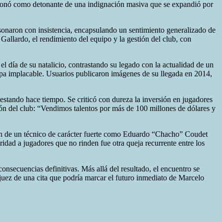
uncionó como detonante de una indignación masiva que se expandió por
sonaron con insistencia, encapsulando un sentimiento generalizado de
Gallardo, el rendimiento del equipo y la gestión del club, con
l día de su natalicio, contrastando su legado con la actualidad de un
lupa implacable. Usuarios publicaron imágenes de su llegada en 2014,
 gestando hace tiempo. Se criticó con dureza la inversión en jugadores
ción del club: “Vendimos talentos por más de 100 millones de dólares y
ción de un técnico de carácter fuerte como Eduardo “Chacho” Coudet
idad a jugadores que no rinden fue otra queja recurrente entre los
nsecuencias definitivas. Más allá del resultado, el encuentro se
juez de una cita que podría marcar el futuro inmediato de Marcelo