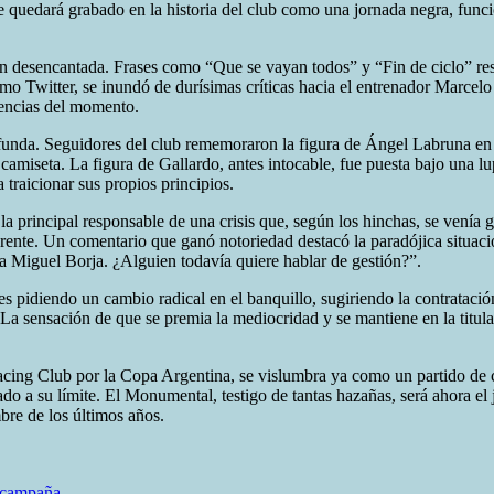
 que quedará grabado en la historia del club como una jornada negra, f
ión desencantada. Frases como “Que se vayan todos” y “Fin de ciclo” re
o Twitter, se inundó de durísimas críticas hacia el entrenador Marcelo 
encias del momento.
ofunda. Seguidores del club rememoraron la figura de Ángel Labruna en e
a camiseta. La figura de Gallardo, antes intocable, fue puesta bajo una 
traicionar sus propios principios.
 la principal responsable de una crisis que, según los hinchas, se venía
oherente. Un comentario que ganó notoriedad destacó la paradójica situa
 a Miguel Borja. ¿Alguien todavía quiere hablar de gestión?”.
es pidiendo un cambio radical en el banquillo, sugiriendo la contrata
a sensación de que se premia la mediocridad y se mantiene en la titular
acing Club por la Copa Argentina, se vislumbra ya como un partido de co
o a su límite. El Monumental, testigo de tantas hazañas, será ahora el 
bre de los últimos años.
u campaña