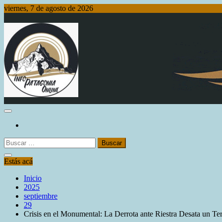
Saltar
viernes, 7 de agosto de 2026
al
contenido
Info Patagonia Online
Buscar:
Estás acá
Inicio
2025
septiembre
29
Crisis en el Monumental: La Derrota ante Riestra Desata un Te