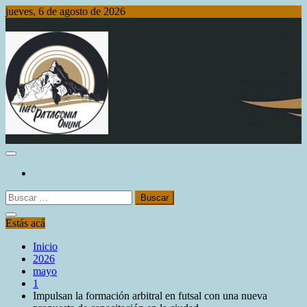
Saltar
jueves, 6 de agosto de 2026
al
contenido
Info Patagonia Online
Buscar:
Estás acá
Inicio
2026
mayo
1
Impulsan la formación arbitral en futsal con una nueva