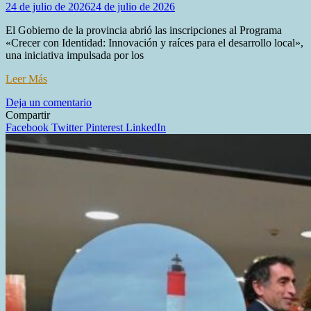
24 de julio de 2026
24 de julio de 2026
El Gobierno de la provincia abrió las inscripciones al Programa
«Crecer con Identidad: Innovación y raíces para el desarrollo local»,
una iniciativa impulsada por los
Leer Más
en
Deja un comentario
GOBIERNO
Compartir
LANZÓ
Facebook
Twitter
Pinterest
LinkedIn
LAS
INSCRIPCIONES
AL
PROGRAMA
“CRECER
CON
IDENTIDAD:
INNOVACIÓN
Y
RAÍCES
PARA
EL
DESARROLLO
LOCAL”