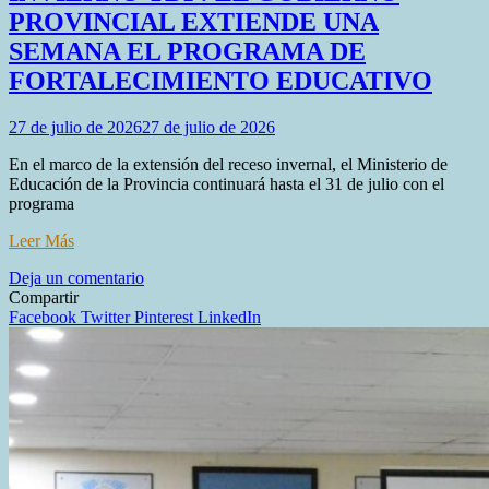
PROVINCIAL EXTIENDE UNA
SEMANA EL PROGRAMA DE
FORTALECIMIENTO EDUCATIVO
27 de julio de 2026
27 de julio de 2026
En el marco de la extensión del receso invernal, el Ministerio de
Educación de la Provincia continuará hasta el 31 de julio con el
programa
Leer Más
en
Deja un comentario
INVIERNO
Compartir
TDF:
Facebook
Twitter
Pinterest
LinkedIn
EL
GOBIERNO
PROVINCIAL
EXTIENDE
UNA
SEMANA
EL
PROGRAMA