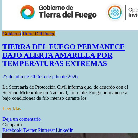
Gobierno
Tierra Del Fuego
TIERRA DEL FUEGO PERMANECE
BAJO ALERTA AMARILLA POR
TEMPERATURAS EXTREMAS
25 de julio de 2026
25 de julio de 2026
La Secretaría de Protección Civil informa que, de acuerdo con el
Servicio Meteorológico Nacional, Tierra del Fuego permanecerá
bajo condiciones de frío intenso durante los
Leer Más
en
Deja un comentario
TIERRA
Compartir
DEL
Facebook
Twitter
Pinterest
LinkedIn
FUEGO