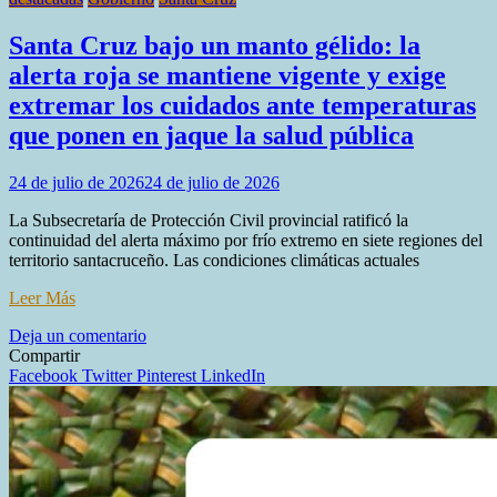
Santa Cruz bajo un manto gélido: la
alerta roja se mantiene vigente y exige
extremar los cuidados ante temperaturas
que ponen en jaque la salud pública
24 de julio de 2026
24 de julio de 2026
La Subsecretaría de Protección Civil provincial ratificó la
continuidad del alerta máximo por frío extremo en siete regiones del
territorio santacruceño. Las condiciones climáticas actuales
Leer Más
en
Deja un comentario
Santa
Compartir
Cruz
Facebook
Twitter
Pinterest
LinkedIn
bajo
un
manto
gélido:
la
alerta