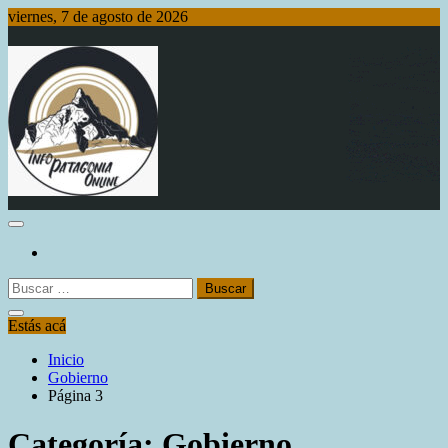
Saltar
viernes, 7 de agosto de 2026
al
contenido
Info Patagonia Online
Buscar:
Estás acá
Inicio
Gobierno
Página 3
Categoría:
Gobierno