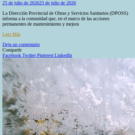
25 de julio de 2026
25 de julio de 2026
La Dirección Provincial de Obras y Servicios Sanitarios (DPOSS)
informa a la comunidad que, en el marco de las acciones
permanentes de mantenimiento y mejora
Leer Más
en
Deja un comentario
LA
Compartir
DPOSS
Facebook
Twitter
Pinterest
LinkedIn
REALIZA
EN
TOLHUIN
TRABAJOS
CONTINUOS
DE
MANTENIMIENTO
Y
MEJORAS
PARA
OPTIMIZAR
EL
SERVICIO
DE