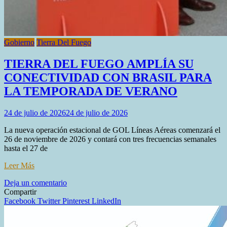
Gobierno
Tierra Del Fuego
TIERRA DEL FUEGO AMPLÍA SU
CONECTIVIDAD CON BRASIL PARA
LA TEMPORADA DE VERANO
24 de julio de 2026
24 de julio de 2026
La nueva operación estacional de GOL Líneas Aéreas comenzará el
26 de noviembre de 2026 y contará con tres frecuencias semanales
hasta el 27 de
Leer Más
en
Deja un comentario
TIERRA
Compartir
DEL
Facebook
Twitter
Pinterest
LinkedIn
FUEGO
AMPLÍA