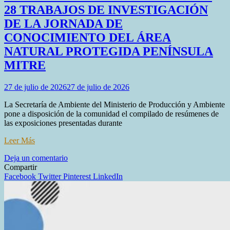
28 TRABAJOS DE INVESTIGACIÓN
DE LA JORNADA DE
CONOCIMIENTO DEL ÁREA
NATURAL PROTEGIDA PENÍNSULA
MITRE
27 de julio de 2026
27 de julio de 2026
La Secretaría de Ambiente del Ministerio de Producción y Ambiente
pone a disposición de la comunidad el compilado de resúmenes de
las exposiciones presentadas durante
Leer Más
en
Deja un comentario
YA
Compartir
SE
Facebook
Twitter
Pinterest
LinkedIn
ENCUENTRAN
DISPONIBLES
28
TRABAJOS
DE