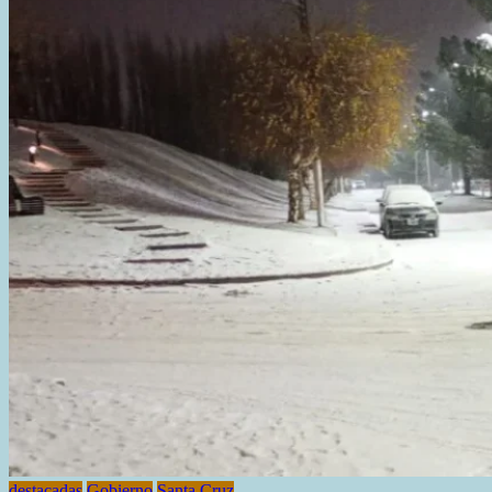
PERMANECE
BAJO
ALERTA
AMARILLA
POR
TEMPERATURAS
EXTREMAS
destacadas
Gobierno
Santa Cruz