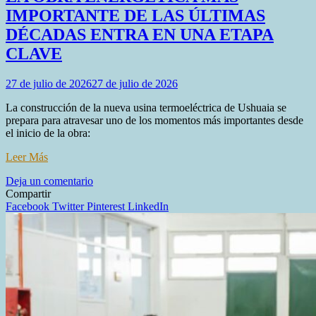
IMPORTANTE DE LAS ÚLTIMAS
DÉCADAS ENTRA EN UNA ETAPA
CLAVE
27 de julio de 2026
27 de julio de 2026
La construcción de la nueva usina termoeléctrica de Ushuaia se
prepara para atravesar uno de los momentos más importantes desde
el inicio de la obra:
Leer Más
en
Deja un comentario
LA
Compartir
OBRA
Facebook
Twitter
Pinterest
LinkedIn
ENERGÉTICA
MÁS
IMPORTANTE
DE
LAS
ÚLTIMAS
DÉCADAS
ENTRA