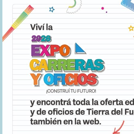
SU
CONECTIVIDAD
CON
BRASIL
PARA
LA
TEMPORADA
DE
VERANO