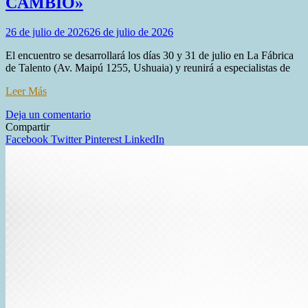
CAMBIO»
26 de julio de 2026
26 de julio de 2026
El encuentro se desarrollará los días 30 y 31 de julio en La Fábrica
de Talento (Av. Maipú 1255, Ushuaia) y reunirá a especialistas de
Leer Más
en
Deja un comentario
TIERRA
Compartir
DEL
Facebook
Twitter
Pinterest
LinkedIn
FUEGO
SERÁ
SEDE
DEL
PRECONGRESO
FIN
DEL
MUNDO
2026
«TERRITORIOS,
DERECHOS
Y
LONGEVIDAD