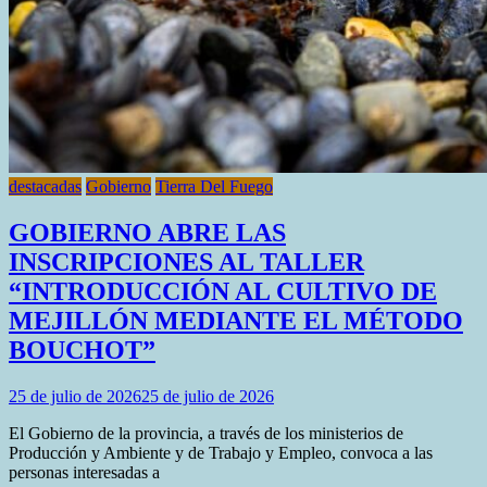
destacadas
Gobierno
Tierra Del Fuego
GOBIERNO ABRE LAS
INSCRIPCIONES AL TALLER
“INTRODUCCIÓN AL CULTIVO DE
MEJILLÓN MEDIANTE EL MÉTODO
BOUCHOT”
25 de julio de 2026
25 de julio de 2026
El Gobierno de la provincia, a través de los ministerios de
Producción y Ambiente y de Trabajo y Empleo, convoca a las
personas interesadas a