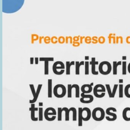
INVESTIGACIÓN
DE
LA
JORNADA
DE
CONOCIMIENTO
DEL
ÁREA
NATURAL
PROTEGIDA
PENÍNSULA
MITRE