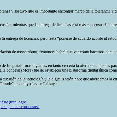
 prensa y sostuvo que es importante encontrar marco de la tolerancia y
usión, mientras que la entrega de licencias está más consensuada entre t
la entrega de licencias, pero resta “ponerse de acuerdo acorde al estud
elación de monotributo, “entonces habrá que ver cómo hacemos para acre
 de las plataformas digitales, en tanto crecería la oferta de unidades pa
 a la concejal (Mora) fue de establecer una plataforma digital única co
uestión de la tecnología y la digitalización hace que abordemos la cue
o Grande”, concluyó Javier Calisaya.
e este gran logro
 para generar consensos”