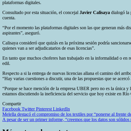
plataformas digitales.
Consultado por esta situación, el concejal
Javier Calisaya
dialogó la
cuenta.
“Por el momento las plataformas digitales son las que generan más disc
aspirantes”, aseguró.
Calisaya consideró que quizás en la próxima sesión podría sancionarse 
quienes van a ser adjudicatarios de esas licencias”.
En tanto que muchos choferes han trabajado en la informalidad o en r
edil.
Respecto a si la entrega de nuevas licencias allana el camino del arribo
“Hay varias cuestiones a discutir, una de las propuestas que se acercó
“Porque se hace mención de la empresa UBER pero no es la única y la c
estamos discutiendo la ineficiencia del servicio que hoy existe en Rí
Compartir
Facebook
Twitter
Pinterest
LinkedIn
Navegación
Melella destacó el compromiso de los textiles por “ponerse al frente d
A pesar de ser un primer informe, “creemos que los datos son sólidos
de