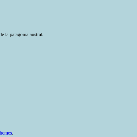
e la patagonia austral.
Themes
.