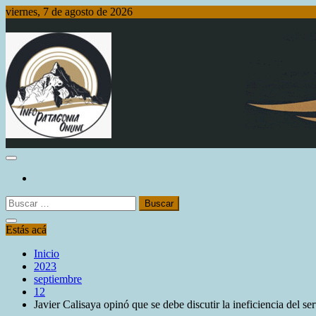
Saltar
viernes, 7 de agosto de 2026
al
contenido
Info Patagonia Online
Buscar:
Estás acá
Inicio
2023
septiembre
12
Javier Calisaya opinó que se debe discutir la ineficiencia del ser