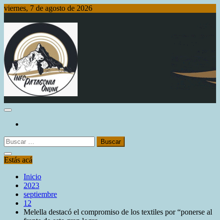
Saltar
viernes, 7 de agosto de 2026
al
contenido
Info Patagonia Online
Buscar:
Estás acá
Inicio
2023
septiembre
12
Melella destacó el compromiso de los textiles por “ponerse al