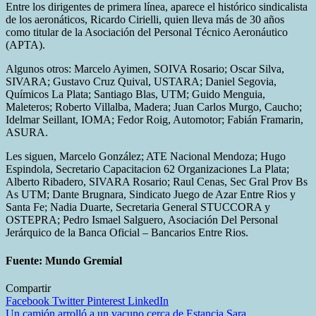
Entre los dirigentes de primera línea, aparece el histórico sindicalista
de los aeronáticos, Ricardo Cirielli, quien lleva más de 30 años
como titular de la Asociación del Personal Técnico Aeronáutico
(APTA).
Algunos otros: Marcelo Ayimen, SOIVA Rosario; Oscar Silva,
SIVARA; Gustavo Cruz Quival, USTARA; Daniel Segovia,
Químicos La Plata; Santiago Blas, UTM; Guido Menguia,
Maleteros; Roberto Villalba, Madera; Juan Carlos Murgo, Caucho;
Idelmar Seillant, IOMA; Fedor Roig, Automotor; Fabián Framarin,
ASURA.
Les siguen, Marcelo González; ATE Nacional Mendoza; Hugo
Espindola, Secretario Capacitacion 62 Organizaciones La Plata;
Alberto Ribadero, SIVARA Rosario; Raul Cenas, Sec Gral Prov Bs
As UTM; Dante Brugnara, Sindicato Juego de Azar Entre Rios y
Santa Fe; Nadia Duarte, Secretaria General STUCCORA y
OSTEPRA; Pedro Ismael Salguero, Asociación Del Personal
Jerárquico de la Banca Oficial – Bancarios Entre Rios.
Fuente: Mundo Gremial
Compartir
Facebook
Twitter
Pinterest
LinkedIn
Navegación
Un camión arrolló a un vacuno cerca de Estancia Sara