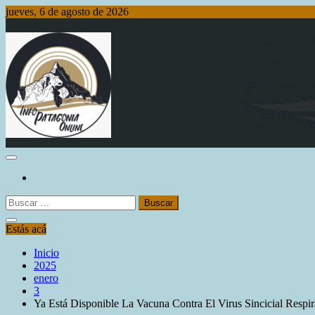
Saltar
jueves, 6 de agosto de 2026
al
contenido
Info Patagonia Online
Buscar:
Estás acá
Inicio
2025
enero
3
Ya Está Disponible La Vacuna Contra El Virus Sincicial Respir