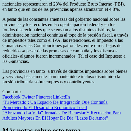
nacionales representaron el 23% del Producto Bruto Interno (PBI),
en tanto que en los de las provincias apenas alcanzaron el 4,8%.
A pesar de las constantes amenazas del gobierno nacional sobre las
provincias y los recortes en la coparticipación federal y en los
fondos discrecionales que se envían a los distintos distritos, la
administración nacional continúa al tope de la presión fiscal, a través
de impuestos tales como el IVA, las retenciones, el Impuesto a las
Ganancias, y las Contribuciones patronales, entre otros. Lejos de
reducirlos -a pesar de las promesas de campaña y los discursos
oficiales- algunos fueron incrementados. Tal el caso del Impuesto a
las Ganancias.
Las provincias en tanto -a través de distintos impuestos sobre bienes
y servicios, básicamente- han mantenido e incluso disminuido la
presión tributaria sobre empresas y contribuyentes.
Compartir
Facebook
Twitter
Pinterest
LinkedIn
Navegación
‘Tu Mercado’: Un Espacio De Integración Que Continúa
Promoviendo El Desarrollo Económico Local
de
“Abrazando La Vida” Jornadas De Bienestar Y Recreación Para
entradas
Adultos Mayores En El Hogar De Dia “Lazos De Amor”
Más notas sobre este tema