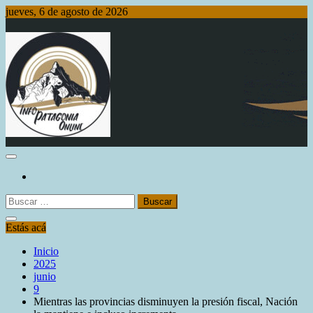
Saltar
jueves, 6 de agosto de 2026
al
contenido
Info Patagonia Online
Buscar:
Estás acá
Inicio
2025
junio
9
Mientras las provincias disminuyen la presión fiscal, Nación