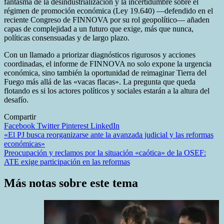
fantasma de la desindustrialización y la incertidumbre sobre el
régimen de promoción económica (Ley 19.640) —defendido en el
reciente Congreso de FINNOVA por su rol geopolítico— añaden
capas de complejidad a un futuro que exige, más que nunca,
políticas consensuadas y de largo plazo.
Con un llamado a priorizar diagnósticos rigurosos y acciones
coordinadas, el informe de FINNOVA no solo expone la urgencia
económica, sino también la oportunidad de reimaginar Tierra del
Fuego más allá de las «vacas flacas». La pregunta que queda
flotando es si los actores políticos y sociales estarán a la altura del
desafío.
Compartir
Facebook
Twitter
Pinterest
LinkedIn
Navegación
«El PJ busca reorganizarse ante la avanzada judicial y las reformas
económicas»
de
Preocupación y reclamos por la situación «caótica» de la OSEF:
entradas
ATE exige participación en las reformas
Más notas sobre este tema