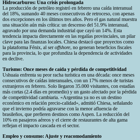
Hidrocarburos: Una crisis prolongada
La producción de petróleo registró en febrero una caída interanual
del 18%, sumando 40 meses consecutivos de retroceso, con apenas
dos excepciones en los últimos tres años. Pero el gas natural muestra
una situación aún más crítica: un descenso del 51.9% interanual,
agravado por una demanda industrial que cayó un 14%. Esta
tendencia impacta directamente en las regalías provinciales, un pilar
clave para las finanzas locales. Chiesa destacó que proyectos como
la plataforma Fénix, al ser
offshore
, no generan beneficios fiscales
para la provincia, lo que profundiza la dependencia de actividades
en declive.
Turismo: Once meses de caída y pérdida de competitividad
Ushuaia enfrenta su peor racha turística en una década: once meses
consecutivos de caídas interanuales, con un 17% menos de turistas
extranjeros en febrero. Solo llegaron 35.000 visitantes, con estadías
más cortas (2.4 días en promedio) y un gasto afectado por la pérdida
de competitividad cambiaria. «Argentina ya no es un destino
económico en relación precio-calidad», admitió Chiesa, señalando
que el invierno podría agravarse con la menor afluencia de
brasileños, que prefieren destinos como Aspen. La reducción del
10% en pasajeros aéreos y el cierre de restaurantes de alta gama
reflejan el impacto cascada en el sector.
Empleo y consumo: Ajuste y reacomodamiento