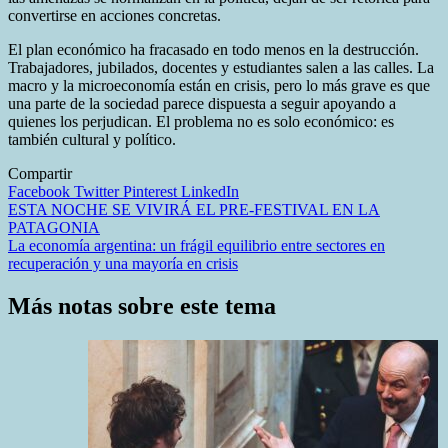
convertirse en acciones concretas.
El plan económico ha fracasado en todo menos en la destrucción.
Trabajadores, jubilados, docentes y estudiantes salen a las calles. La
macro y la microeconomía están en crisis, pero lo más grave es que
una parte de la sociedad parece dispuesta a seguir apoyando a
quienes los perjudican. El problema no es solo económico: es
también cultural y político.
Compartir
Facebook
Twitter
Pinterest
LinkedIn
Navegación
ESTA NOCHE SE VIVIRÁ EL PRE-FESTIVAL EN LA
PATAGONIA
de
La economía argentina: un frágil equilibrio entre sectores en
entradas
recuperación y una mayoría en crisis
Más notas sobre este tema