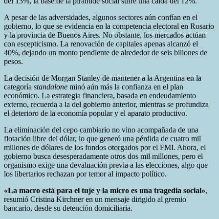
del 13%, la base de la pirámide social sufre una caída del 12%.
A pesar de las adversidades, algunos sectores aún confían en el
gobierno, lo que se evidencia en la competencia electoral en Rosario
y la provincia de Buenos Aires. No obstante, los mercados actúan
con escepticismo. La renovación de capitales apenas alcanzó el
40%, dejando un monto pendiente de alrededor de seis billones de
pesos.
La decisión de Morgan Stanley de mantener a la Argentina en la
categoría
standalone
minó aún más la confianza en el plan
económico. La estrategia financiera, basada en endeudamiento
externo, recuerda a la del gobierno anterior, mientras se profundiza
el deterioro de la economía popular y el aparato productivo.
La eliminación del cepo cambiario no vino acompañada de una
flotación libre del dólar, lo que generó una pérdida de cuatro mil
millones de dólares de los fondos otorgados por el FMI. Ahora, el
gobierno busca desesperadamente otros dos mil millones, pero el
organismo exige una devaluación previa a las elecciones, algo que
los libertarios rechazan por temor al impacto político.
«La macro está para el tuje y la micro es una tragedia social»
,
resumió Cristina Kirchner en un mensaje dirigido al gremio
bancario, desde su detención domiciliaria.