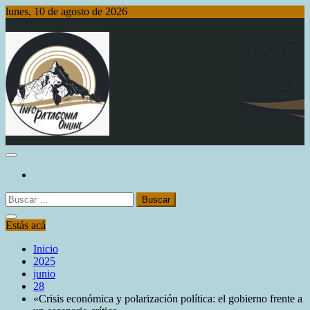
Saltar
lunes, 10 de agosto de 2026
al
contenido
Info Patagonia Online
Buscar:
Estás acá
Inicio
2025
junio
28
«Crisis económica y polarización política: el gobierno frente a