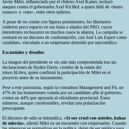
Javier Milei, influenciado por el chileno Axel Kaiser, incluyó
ataques contra el gobernador Axel Kicillof, a quien tildó de «burro
eunuco» y «rata», entre otros epítetos.
A pesar de no contar con figuras prominentes, los libertarios
cedieron poco espacio en sus listas a aliados del PRO, cuyos
intendentes rechazaron en muchos casos la alianza. La campaña se
centrará en un discurso de confrontación, con José Luis Espert como
candidato, vinculado a un empresario detenido por narcotráfico.
Escándalos y desafíos
La imagen del presidente se vio aún más comprometida tras las
declaraciones de Hyden Davis, creador de la estafa del
token
$Libra
, quien confirmó la participación de Milei en el
proyecto antes de su lanzamiento.
Pese a este panorama, según la consultora Management and Fit, un
47% de los bonaerenses votaría por un candidato afín al gobierno,
contra un 44% que apoyaría al oficialismo provincial. Estos
números, aunque cuestionables, revelan una polarización
preocupante.
El discurso de odio se intensifica.
«Sí soy cruel con ustedes, kukas
de mierda»
, afirmó Milei en un encuentro con empresarios. Cuando
las amenazas se normalizan en la política, dejan de ser retórica para