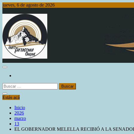
Saltar
jueves, 6 de agosto de 2026
al
contenido
Info Patagonia Online
Buscar:
Estás acá
Inicio
2026
marzo
13
EL GOBERNADOR MELELLA RECIBIÓ A LA SENADORA