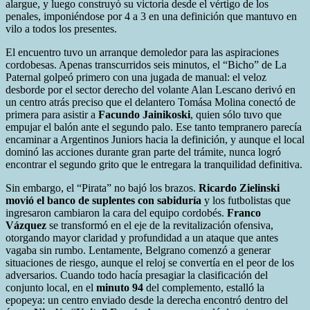
alargue, y luego construyó su victoria desde el vértigo de los
penales, imponiéndose por 4 a 3 en una definición que mantuvo en
vilo a todos los presentes.
El encuentro tuvo un arranque demoledor para las aspiraciones
cordobesas. Apenas transcurridos seis minutos, el “Bicho” de La
Paternal golpeó primero con una jugada de manual: el veloz
desborde por el sector derecho del volante Alan Lescano derivó en
un centro atrás preciso que el delantero Tomása Molina conectó de
primera para asistir a
Facundo Jainikoski
, quien sólo tuvo que
empujar el balón ante el segundo palo. Ese tanto tempranero parecía
encaminar a Argentinos Juniors hacia la definición, y aunque el local
dominó las acciones durante gran parte del trámite, nunca logró
encontrar el segundo grito que le entregara la tranquilidad definitiva.
Sin embargo, el “Pirata” no bajó los brazos.
Ricardo Zielinski
movió el banco de suplentes con sabiduría
y los futbolistas que
ingresaron cambiaron la cara del equipo cordobés.
Franco
Vázquez
se transformó en el eje de la revitalización ofensiva,
otorgando mayor claridad y profundidad a un ataque que antes
vagaba sin rumbo. Lentamente, Belgrano comenzó a generar
situaciones de riesgo, aunque el reloj se convertía en el peor de los
adversarios. Cuando todo hacía presagiar la clasificación del
conjunto local, en el
minuto 94
del complemento, estalló la
epopeya: un centro enviado desde la derecha encontró dentro del