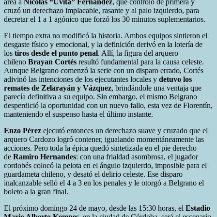
área a
Nicolás “Uvita” Fernández
, que controló de primera y
cruzó un derechazo implacable, rasante y al palo izquierdo, para
decretar el 1 a 1 agónico que forzó los 30 minutos suplementarios.
El tiempo extra no modificó la historia. Ambos equipos sintieron el
desgaste físico y emocional, y la definición derivó en la lotería de
los
tiros desde el punto penal
. Allí, la figura del arquero
chileno
Brayan Cortés
resultó fundamental para la causa celeste.
Aunque Belgrano comenzó la serie con un disparo errado, Cortés
adivinó las intenciones de los ejecutantes locales y
detuvo los
remates de Zelarayán y Vázquez
, brindándole una ventaja que
parecía definitiva a su equipo. Sin embargo, el mismo Belgrano
desperdició la oportunidad con un nuevo fallo, esta vez de Florentín,
manteniendo el suspenso hasta el último instante.
Enzo Pérez
ejecutó entonces un derechazo suave y cruzado que el
arquero Cardozo logró contener, igualando momentáneamente las
acciones. Pero toda la épica quedó sintetizada en el pie derecho
de
Ramiro Hernandes
: con una frialdad asombrosa, el jugador
cordobés colocó la pelota en el ángulo izquierdo, imposible para el
guardameta chileno, y desató el delirio celeste. Ese disparo
inalcanzable selló el 4 a 3 en los penales y le otorgó a Belgrano el
boleto a la gran final.
El próximo domingo 24 de mayo, desde las 15:30 horas, el
Estadio
Mario Alberto Kempes
, en la ciudad de Córdoba, será el escenario