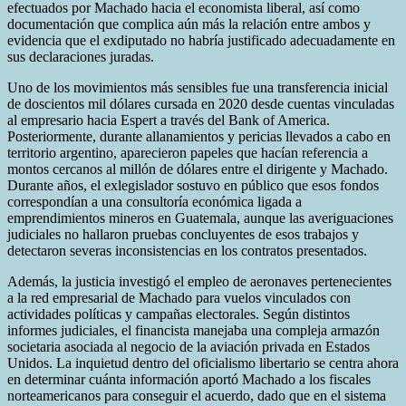
efectuados por Machado hacia el economista liberal, así como
documentación que complica aún más la relación entre ambos y
evidencia que el exdiputado no habría justificado adecuadamente en
sus declaraciones juradas.
Uno de los movimientos más sensibles fue una transferencia inicial
de doscientos mil dólares cursada en 2020 desde cuentas vinculadas
al empresario hacia Espert a través del Bank of America.
Posteriormente, durante allanamientos y pericias llevados a cabo en
territorio argentino, aparecieron papeles que hacían referencia a
montos cercanos al millón de dólares entre el dirigente y Machado.
Durante años, el exlegislador sostuvo en público que esos fondos
correspondían a una consultoría económica ligada a
emprendimientos mineros en Guatemala, aunque las averiguaciones
judiciales no hallaron pruebas concluyentes de esos trabajos y
detectaron severas inconsistencias en los contratos presentados.
Además, la justicia investigó el empleo de aeronaves pertenecientes
a la red empresarial de Machado para vuelos vinculados con
actividades políticas y campañas electorales. Según distintos
informes judiciales, el financista manejaba una compleja armazón
societaria asociada al negocio de la aviación privada en Estados
Unidos. La inquietud dentro del oficialismo libertario se centra ahora
en determinar cuánta información aportó Machado a los fiscales
norteamericanos para conseguir el acuerdo, dado que en el sistema