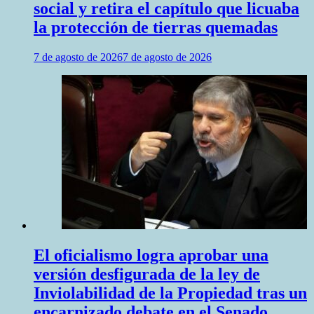
social y retira el capítulo que licuaba
la protección de tierras quemadas
7 de agosto de 2026
7 de agosto de 2026
El oficialismo logra aprobar una
versión desfigurada de la ley de
Inviolabilidad de la Propiedad tras un
encarnizado debate en el Senado