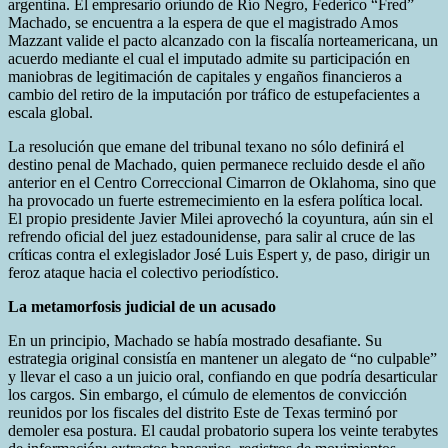
argentina. El empresario oriundo de Río Negro, Federico “Fred”
Machado, se encuentra a la espera de que el magistrado Amos
Mazzant valide el pacto alcanzado con la fiscalía norteamericana, un
acuerdo mediante el cual el imputado admite su participación en
maniobras de legitimación de capitales y engaños financieros a
cambio del retiro de la imputación por tráfico de estupefacientes a
escala global.
La resolución que emane del tribunal texano no sólo definirá el
destino penal de Machado, quien permanece recluido desde el año
anterior en el Centro Correccional Cimarron de Oklahoma, sino que
ha provocado un fuerte estremecimiento en la esfera política local.
El propio presidente Javier Milei aprovechó la coyuntura, aún sin el
refrendo oficial del juez estadounidense, para salir al cruce de las
críticas contra el exlegislador José Luis Espert y, de paso, dirigir un
feroz ataque hacia el colectivo periodístico.
La metamorfosis judicial de un acusado
En un principio, Machado se había mostrado desafiante. Su
estrategia original consistía en mantener un alegato de “no culpable”
y llevar el caso a un juicio oral, confiando en que podría desarticular
los cargos. Sin embargo, el cúmulo de elementos de convicción
reunidos por los fiscales del distrito Este de Texas terminó por
demoler esa postura. El caudal probatorio supera los veinte terabytes