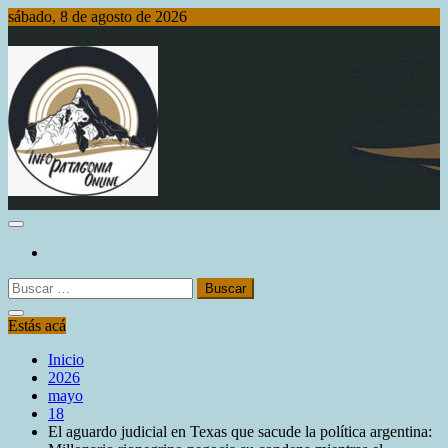
Saltar
sábado, 8 de agosto de 2026
al
contenido
Info Patagonia Online
Buscar:
Estás acá
Inicio
2026
mayo
18
El aguardo judicial en Texas que sacude la política argentina: