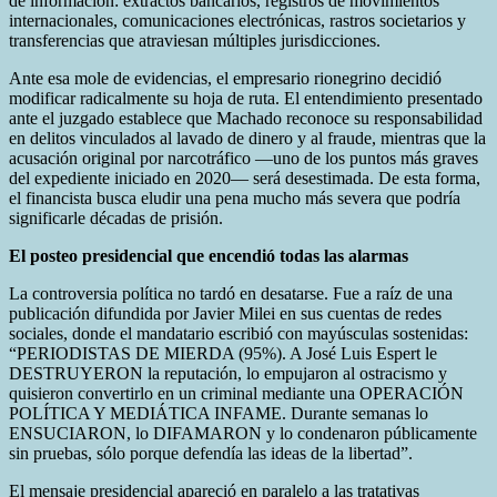
de información: extractos bancarios, registros de movimientos
internacionales, comunicaciones electrónicas, rastros societarios y
transferencias que atraviesan múltiples jurisdicciones.
Ante esa mole de evidencias, el empresario rionegrino decidió
modificar radicalmente su hoja de ruta. El entendimiento presentado
ante el juzgado establece que Machado reconoce su responsabilidad
en delitos vinculados al lavado de dinero y al fraude, mientras que la
acusación original por narcotráfico —uno de los puntos más graves
del expediente iniciado en 2020— será desestimada. De esta forma,
el financista busca eludir una pena mucho más severa que podría
significarle décadas de prisión.
El posteo presidencial que encendió todas las alarmas
La controversia política no tardó en desatarse. Fue a raíz de una
publicación difundida por Javier Milei en sus cuentas de redes
sociales, donde el mandatario escribió con mayúsculas sostenidas:
“PERIODISTAS DE MIERDA (95%). A José Luis Espert le
DESTRUYERON la reputación, lo empujaron al ostracismo y
quisieron convertirlo en un criminal mediante una OPERACIÓN
POLÍTICA Y MEDIÁTICA INFAME. Durante semanas lo
ENSUCIARON, lo DIFAMARON y lo condenaron públicamente
sin pruebas, sólo porque defendía las ideas de la libertad”.
El mensaje presidencial apareció en paralelo a las tratativas