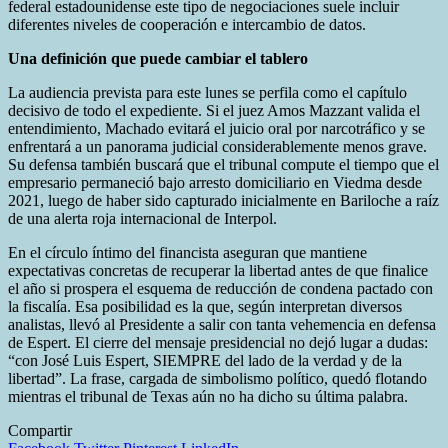
federal estadounidense este tipo de negociaciones suele incluir
diferentes niveles de cooperación e intercambio de datos.
Una definición que puede cambiar el tablero
La audiencia prevista para este lunes se perfila como el capítulo
decisivo de todo el expediente. Si el juez Amos Mazzant valida el
entendimiento, Machado evitará el juicio oral por narcotráfico y se
enfrentará a un panorama judicial considerablemente menos grave.
Su defensa también buscará que el tribunal compute el tiempo que el
empresario permaneció bajo arresto domiciliario en Viedma desde
2021, luego de haber sido capturado inicialmente en Bariloche a raíz
de una alerta roja internacional de Interpol.
En el círculo íntimo del financista aseguran que mantiene
expectativas concretas de recuperar la libertad antes de que finalice
el año si prospera el esquema de reducción de condena pactado con
la fiscalía. Esa posibilidad es la que, según interpretan diversos
analistas, llevó al Presidente a salir con tanta vehemencia en defensa
de Espert. El cierre del mensaje presidencial no dejó lugar a dudas:
“con José Luis Espert, SIEMPRE del lado de la verdad y de la
libertad”. La frase, cargada de simbolismo político, quedó flotando
mientras el tribunal de Texas aún no ha dicho su última palabra.
Compartir