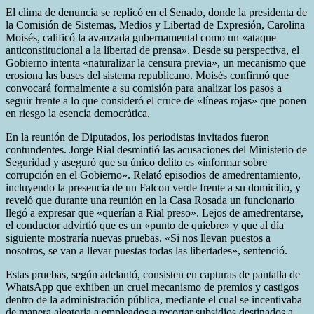
El clima de denuncia se replicó en el Senado, donde la presidenta de
la Comisión de Sistemas, Medios y Libertad de Expresión, Carolina
Moisés, calificó la avanzada gubernamental como un «ataque
anticonstitucional a la libertad de prensa». Desde su perspectiva, el
Gobierno intenta «naturalizar la censura previa», un mecanismo que
erosiona las bases del sistema republicano. Moisés confirmó que
convocará formalmente a su comisión para analizar los pasos a
seguir frente a lo que consideró el cruce de «líneas rojas» que ponen
en riesgo la esencia democrática.
En la reunión de Diputados, los periodistas invitados fueron
contundentes. Jorge Rial desmintió las acusaciones del Ministerio de
Seguridad y aseguró que su único delito es «informar sobre
corrupción en el Gobierno». Relató episodios de amedrentamiento,
incluyendo la presencia de un Falcon verde frente a su domicilio, y
reveló que durante una reunión en la Casa Rosada un funcionario
llegó a expresar que «querían a Rial preso». Lejos de amedrentarse,
el conductor advirtió que es un «punto de quiebre» y que al día
siguiente mostraría nuevas pruebas. «Si nos llevan puestos a
nosotros, se van a llevar puestas todas las libertades», sentenció.
Estas pruebas, según adelantó, consisten en capturas de pantalla de
WhatsApp que exhiben un cruel mecanismo de premios y castigos
dentro de la administración pública, mediante el cual se incentivaba
de manera aleatoria a empleados a recortar subsidios destinados a