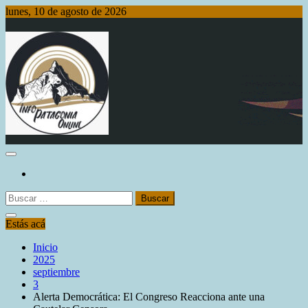
Saltar
lunes, 10 de agosto de 2026
al
contenido
Info Patagonia Online
Buscar:
Estás acá
Inicio
2025
septiembre
3
Alerta Democrática: El Congreso Reacciona ante una