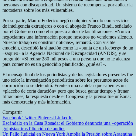
personas con discapacidad. Un sistema de recompensa por aplicar la
motosierra sobre los más vulnerables.
Por su parte, Mauro Federico negó cualquier vínculo con servicios
de inteligencia extranjeros o con el abogado Franco Bindi, señalado
por el Gobierno como el supuesto autor de las filtraciones. «Nunca
negociamos una información porque nosotros no vendemos silencio.
Nuestro trabajo es construir noticias», remarcó. Con visible
emoción, describió la situación como la «punta de un iceberg» de un
«saqueo» a la Agencia Nacional de Discapacidad (ANDIS), y se
preguntó: «Si retirar 280 mil pesos a una persona que no le alcanza
para comer no es un genocidio planificado, ¿qué es?».
El mensaje final de los periodistas y de los legisladores presentes fue
uno solo: la investigación periodística sobre los presuntos actos de
corrupción no se detendrá. Frente a una cautelar que saben es un
«placebo de corta duración» pero que busca ganar tiempo y frenar
filtraciones, la respuesta desde el Congreso y la prensa fue unísona:
más democracia y más información.
Compartir
Facebook
Twitter
Pinterest
LinkedIn
Navegación
Escándalo en la Casa Rosada: el Gobierno denuncia una «operación
golpista» tras filtración de audios
de
Un Fallo Judicial en Nueva York Amplía la Presión sobre Argentina