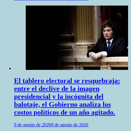
El tablero electoral se resquebraja:
entre el declive de la imagen
presidencial y la incógnita del
balotaje, el Gobierno analiza los
costos políticos de un año agitado.
9 de agosto de 2026
9 de agosto de 2026