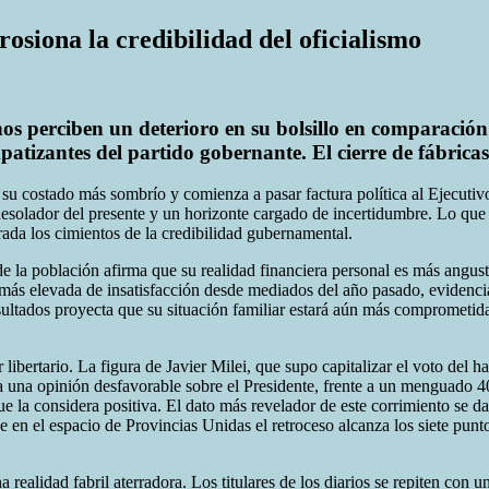
erosiona la credibilidad del oficialismo
os perciben un deterioro en su bolsillo en comparación 
patizantes del partido gobernante. El cierre de fábricas
su costado más sombrío y comienza a pasar factura política al Ejecutivo
 desolador del presente y un horizonte cargado de incertidumbre. Lo que
ada los cimientos de la credibilidad gubernamental.
e la población afirma que su realidad financiera personal es más angusti
a más elevada de insatisfacción desde mediados del año pasado, eviden
ultados proyecta que su situación familiar estará aún más comprometida
r libertario. La figura de Javier Milei, que supo capitalizar el voto de
a una opinión desfavorable sobre el Presidente, frente a un menguado 40
la considera positiva. El dato más revelador de este corrimiento se da en
e en el espacio de Provincias Unidas el retroceso alcanza los siete pun
 realidad fabril aterradora. Los titulares de los diarios se repiten con