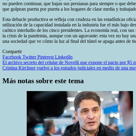
no pueden continuar, que bajan sus persianas para siempre o que debe
que golpean puerta por puerta a los hogares de clase media y trabajad
Esta debacle productiva se refleja con crudeza en las estadísticas ofici
utilización de la capacidad instalada en la industria fue el más bajo 
caótico interludio de los cinco presidentes. La economía real, con su
la crisis de la pandemia, aunque con un agravante: esta vez no hay una 
una sociedad que ve cómo la luz al final del túnel se apaga antes de t
Compartir
Facebook
Twitter
Pinterest
LinkedIn
Navegación
El archivo secreto del celular de Novelli que expone el pacto por $5 
Cristina Kirchner vuelve a los estrados judiciales en medio de una mov
de
entradas
Más notas sobre este tema