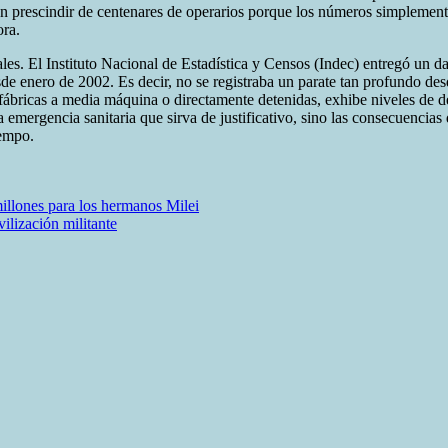
n prescindir de centenares de operarios porque los números simplemente
ora.
ales. El Instituto Nacional de Estadística y Censos (Indec) entregó un da
desde enero de 2002. Es decir, no se registraba un parate tan profundo de
s fábricas a media máquina o directamente detenidas, exhibe niveles de
emergencia sanitaria que sirva de justificativo, sino las consecuencias d
iempo.
millones para los hermanos Milei
ilización militante