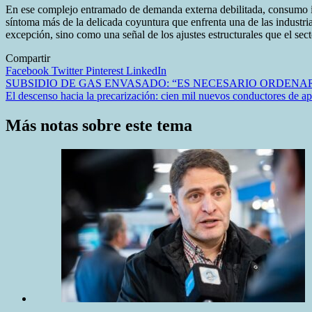
En ese complejo entramado de demanda externa debilitada, consumo int
síntoma más de la delicada coyuntura que enfrenta una de las industr
excepción, sino como una señal de los ajustes estructurales que el sect
Compartir
Facebook
Twitter
Pinterest
LinkedIn
Navegación
SUBSIDIO DE GAS ENVASADO: “ES NECESARIO ORDENA
El descenso hacia la precarización: cien mil nuevos conductores de ap
de
entradas
Más notas sobre este tema