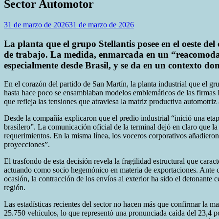
Sector Automotor
31 de marzo de 2026
31 de marzo de 2026
La planta que el grupo Stellantis posee en el oeste d
de trabajo. La medida, enmarcada en un “reacomodam
especialmente desde Brasil, y se da en un contexto d
En el corazón del partido de San Martín, la planta industrial que el 
hasta hace poco se ensamblaban modelos emblemáticos de las firmas Pe
que refleja las tensiones que atraviesa la matriz productiva automotriz 
Desde la compañía explicaron que el predio industrial “inició una et
brasilero”. La comunicación oficial de la terminal dejó en claro que l
requerimientos. En la misma línea, los voceros corporativos añadieron 
proyecciones”.
El trasfondo de esta decisión revela la fragilidad estructural que cara
actuando como socio hegemónico en materia de exportaciones. Ante cua
ocasión, la contracción de los envíos al exterior ha sido el detonante
región.
Las estadísticas recientes del sector no hacen más que confirmar la ma
25.750 vehículos, lo que representó una pronunciada caída del 23,4 por