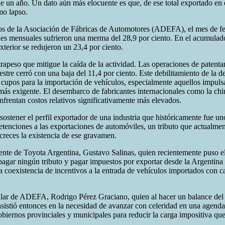
un año. Un dato aún más elocuente es que, de ese total exportado en el 
mo lapso.
tros de la Asociación de Fábricas de Automotores (ADEFA), el mes de f
es mensuales sufrieron una merma del 28,9 por ciento. En el acumulado
xterior se redujeron un 23,4 por ciento.
peso que mitigue la caída de la actividad. Las operaciones de patentam
mestre cerró con una baja del 11,4 por ciento. Este debilitamiento de la
e cupos para la importación de vehículos, especialmente aquellos impulsa
más exigente. El desembarco de fabricantes internacionales como la ch
 enfrentan costos relativos significativamente más elevados.
sostener el perfil exportador de una industria que históricamente fue un
 retenciones a las exportaciones de automóviles, un tributo que actualmen
creces la existencia de ese gravamen.
ente de Toyota Argentina, Gustavo Salinas, quien recientemente puso el f
agar ningún tributo y pagar impuestos por exportar desde la Argentina 
a coexistencia de incentivos a la entrada de vehículos importados con 
.
titular de ADEFA, Rodrigo Pérez Graciano, quien al hacer un balance d
insistió entonces en la necesidad de avanzar con celeridad en una agenda
gobiernos provinciales y municipales para reducir la carga impositiva qu