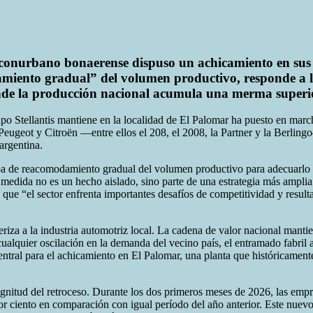
el conurbano bonaerense dispuso un achicamiento en sus
iento gradual” del volumen productivo, responde a la
onde la producción nacional acumula una merma superior
grupo Stellantis mantiene en la localidad de El Palomar ha puesto en mar
ugeot y Citroën —entre ellos el 208, el 2008, la Partner y la Berlingo
argentina.
apa de reacomodamiento gradual del volumen productivo para adecuarlo a
a medida no es un hecho aislado, sino parte de una estrategia más ampli
que “el sector enfrenta importantes desafíos de competitividad y resulta
cteriza a la industria automotriz local. La cadena de valor nacional man
lquier oscilación en la demanda del vecino país, el entramado fabril ar
 central para el achicamiento en El Palomar, una planta que históricame
gnitud del retroceso. Durante los dos primeros meses de 2026, las empres
 ciento en comparación con igual período del año anterior. Este nuevo r