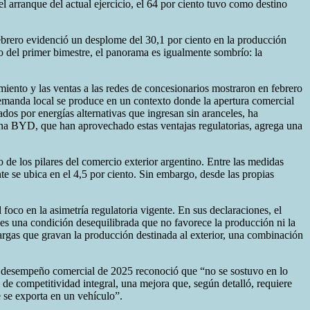
arranque del actual ejercicio, el 64 por ciento tuvo como destino
ebrero evidenció un desplome del 30,1 por ciento en la producción
 del primer bimestre, el panorama es igualmente sombrío: la
iento y las ventas a las redes de concesionarios mostraron en febrero
 demanda local se produce en un contexto donde la apertura comercial
dos por energías alternativas que ingresan sin aranceles, ha
ina BYD, que han aprovechado estas ventajas regulatorias, agrega una
o de los pilares del comercio exterior argentino. Entre las medidas
te se ubica en el 4,5 por ciento. Sin embargo, desde las propias
oco en la asimetría regulatoria vigente. En sus declaraciones, el
es una condición desequilibrada que no favorece la producción ni la
cargas que gravan la producción destinada al exterior, una combinación
el desempeño comercial de 2025 reconoció que “no se sostuvo en lo
 de competitividad integral, una mejora que, según detalló, requiere
e se exporta en un vehículo”.