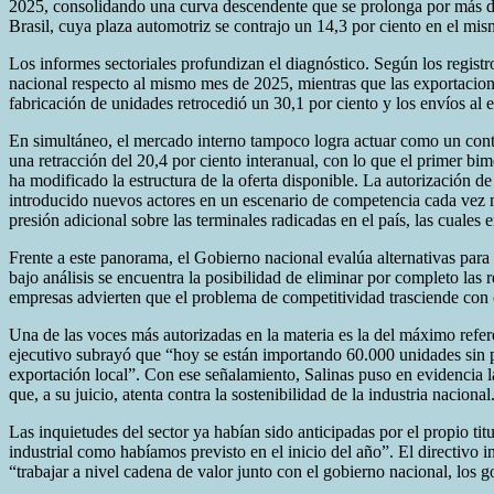
2025, consolidando una curva descendente que se prolonga por más de 
Brasil, cuya plaza automotriz se contrajo un 14,3 por ciento en el mis
Los informes sectoriales profundizan el diagnóstico. Según los regis
nacional respecto al mismo mes de 2025, mientras que las exportacion
fabricación de unidades retrocedió un 30,1 por ciento y los envíos al e
En simultáneo, el mercado interno tampoco logra actuar como un contra
una retracción del 20,4 por ciento interanual, con lo que el primer bi
ha modificado la estructura de la oferta disponible. La autorización d
introducido nuevos actores en un escenario de competencia cada vez 
presión adicional sobre las terminales radicadas en el país, las cuales
Frente a este panorama, el Gobierno nacional evalúa alternativas para 
bajo análisis se encuentra la posibilidad de eliminar por completo las
empresas advierten que el problema de competitividad trasciende con 
Una de las voces más autorizadas en la materia es la del máximo refer
ejecutivo subrayó que “hoy se están importando 60.000 unidades sin p
exportación local”. Con ese señalamiento, Salinas puso en evidencia l
que, a su juicio, atenta contra la sostenibilidad de la industria nacional
Las inquietudes del sector ya habían sido anticipadas por el propio 
industrial como habíamos previsto en el inicio del año”. El directivo 
“trabajar a nivel cadena de valor junto con el gobierno nacional, los 