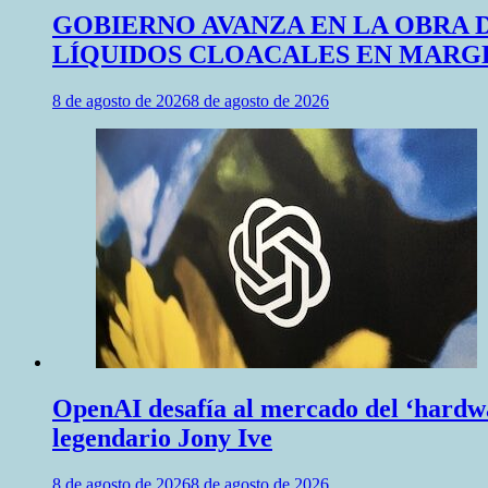
GOBIERNO AVANZA EN LA OBRA 
LÍQUIDOS CLOACALES EN MARGE
8 de agosto de 2026
8 de agosto de 2026
OpenAI desafía al mercado del ‘hardwar
legendario Jony Ive
8 de agosto de 2026
8 de agosto de 2026