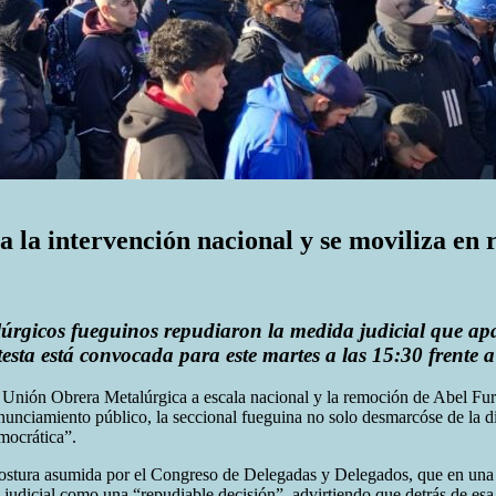
 la intervención nacional y se moviliza en 
rgicos fueguinos repudiaron la medida judicial que apa
testa está convocada para este martes a las 15:30 frente a
la Unión Obrera Metalúrgica a escala nacional y la remoción de Abel Furl
unciamiento público, la seccional fueguina no solo desmarcóse de la di
mocrática”.
 postura asumida por el Congreso de Delegadas y Delegados, que en una 
a judicial como una “repudiable decisión”, advirtiendo que detrás de esa