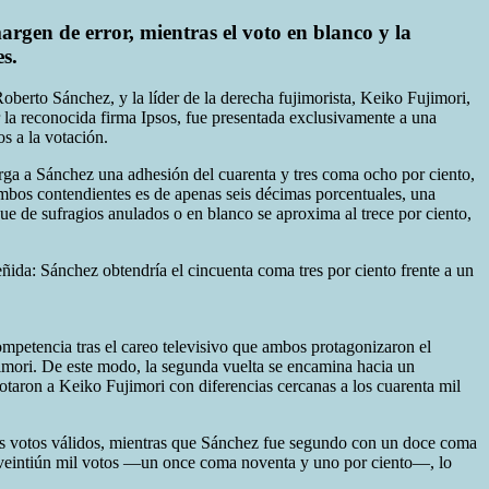
argen de error, mientras el voto en blanco y la
s.
 Roberto Sánchez, y la líder de la derecha fujimorista, Keiko Fujimori,
r la reconocida firma Ipsos, fue presentada exclusivamente a una
os a la votación.
rga a Sánchez una adhesión del cuarenta y tres coma ocho por ciento,
ambos contendientes es de apenas seis décimas porcentuales, una
ue de sufragios anulados o en blanco se aproxima al trece por ciento,
ida: Sánchez obtendría el cincuenta coma tres por ciento frente a un
ompetencia tras el careo televisivo que ambos protagonizaron el
jimori. De este modo, la segunda vuelta se encamina hacia un
otaron a Keiko Fujimori con diferencias cercanas a los cuarenta mil
 los votos válidos, mientras que Sánchez fue segundo con un doce coma
as veintiún mil votos —un once coma noventa y uno por ciento—, lo