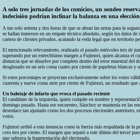
A solo tres jornadas de los comicios, un sondeo reser
indecisión podrían inclinar la balanza en una elección
A tan solo setenta y dos horas de que se abran las urnas para la segund
se hallan inmersos en un empate técnico absoluto, según los datos de 
cartera de clientes privados, acatando la veda legal que en territorio pe
El mencionado relevamiento, realizado el pasado miércoles tres de ju
superando por un estrechísimo margen a Fujimori, quien alcanza el cua
distancia que se disuelve por completo dentro del error muestral del d
desglosado en un seis coma cuatro por ciento de papeletas blancas y u
Si estos porcentajes se proyectan exclusivamente sobre los votos vál
cuarenta y nueve coma siete por ciento de Fujimori, un resultado que 
Un balotaje de infarto que evoca el pasado reciente
El candidato de la izquierda, quien compite en nombre y representació
domingo pasado. Hasta ese encuentro, Sánchez se mantenía en las encu
desenlace tan ajustado como los dos procesos electorales anteriores, 
votos.
Fujimori arribó a esta instancia como la fuerza más respaldada de la
cero tres por ciento. El margen que separó a este último del tercer 
que subraya la fragmentación del electorado.