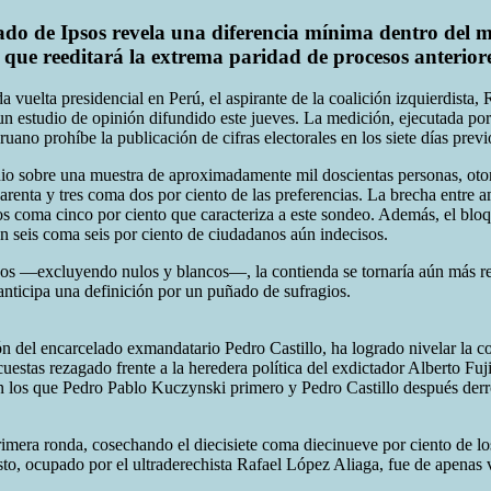
vado de Ipsos revela una diferencia mínima dentro del m
 que reeditará la extrema paridad de procesos anteriore
a vuelta presidencial en Perú, el aspirante de la coalición izquierdista,
un estudio de opinión difundido este jueves. La medición, ejecutada po
ruano prohíbe la publicación de cifras electorales en los siete días previ
nio sobre una muestra de aproximadamente mil doscientas personas, oto
renta y tres coma dos por ciento de las preferencias. La brecha entre 
os coma cinco por ciento que caracteriza a este sondeo. Además, el bloq
n seis coma seis por ciento de ciudadanos aún indecisos.
idos —excluyendo nulos y blancos—, la contienda se tornaría aún más reñ
anticipa una definición por un puñado de sufragios.
n del encarcelado exmandatario Pedro Castillo, ha logrado nivelar la c
estas rezagado frente a la heredera política del exdictador Alberto Fu
en los que Pedro Pablo Kuczynski primero y Pedro Castillo después derr
 primera ronda, cosechando el diecisiete coma diecinueve por ciento de
puesto, ocupado por el ultraderechista Rafael López Aliaga, fue de apen