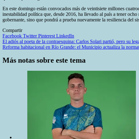
En este domingo están convocados más de veintisiete millones cuatroci
inestabilidad política que, desde 2016, ha llevado al país a tener och
gobernante, sino que pondrá a prueba nuevamente la resiliencia del s
Compartir
Facebook
Twitter
Pinterest
LinkedIn
Navegación
El adiós al poeta de la contraesquina: Carlos Solari partió, pero su le
Reforma habitacional en Río Grande: el Municipio actualiza la normati
de
entradas
Más notas sobre este tema