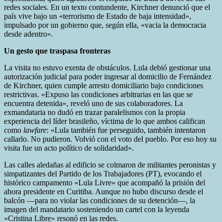
redes sociales. En un texto contundente, Kirchner denunció que el
país vive bajo un «terrorismo de Estado de baja intensidad»,
impulsado por un gobierno que, según ella, «vacia la democracia
desde adentro».
Un gesto que traspasa fronteras
La visita no estuvo exenta de obstáculos. Lula debió gestionar una
autorización judicial para poder ingresar al domicilio de Fernández
de Kirchner, quien cumple arresto domiciliario bajo condiciones
restrictivas. «Expuso las condiciones arbitrarias en las que se
encuentra detenida», reveló uno de sus colaboradores. La
exmandataria no dudó en trazar paralelismos con la propia
experiencia del líder brasileño, víctima de lo que ambos califican
como
lawfare
: «Lula también fue perseguido, también intentaron
callarlo. No pudieron. Volvió con el voto del pueblo. Por eso hoy su
visita fue un acto político de solidaridad».
Las calles aledañas al edificio se colmaron de militantes peronistas y
simpatizantes del Partido de los Trabajadores (PT), evocando el
histórico campamento «Lula Livre» que acompañó la prisión del
ahora presidente en Curitiba. Aunque no hubo discurso desde el
balcón —para no violar las condiciones de su detención—, la
imagen del mandatario sosteniendo un cartel con la leyenda
«Cristina Libre» resonó en las redes.