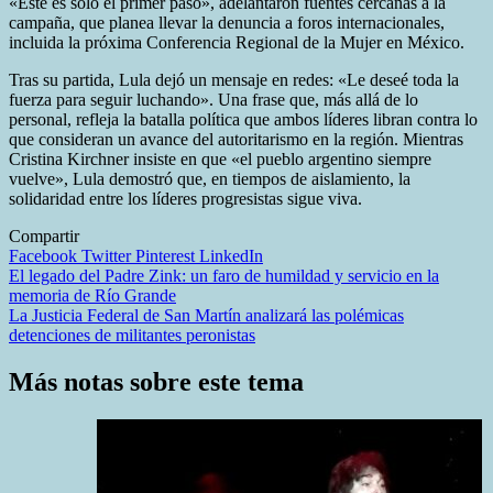
«Este es solo el primer paso», adelantaron fuentes cercanas a la
campaña, que planea llevar la denuncia a foros internacionales,
incluida la próxima Conferencia Regional de la Mujer en México.
Tras su partida, Lula dejó un mensaje en redes: «Le deseé toda la
fuerza para seguir luchando». Una frase que, más allá de lo
personal, refleja la batalla política que ambos líderes libran contra lo
que consideran un avance del autoritarismo en la región. Mientras
Cristina Kirchner insiste en que «el pueblo argentino siempre
vuelve», Lula demostró que, en tiempos de aislamiento, la
solidaridad entre los líderes progresistas sigue viva.
Compartir
Facebook
Twitter
Pinterest
LinkedIn
Navegación
El legado del Padre Zink: un faro de humildad y servicio en la
memoria de Río Grande
de
La Justicia Federal de San Martín analizará las polémicas
entradas
detenciones de militantes peronistas
Más notas sobre este tema