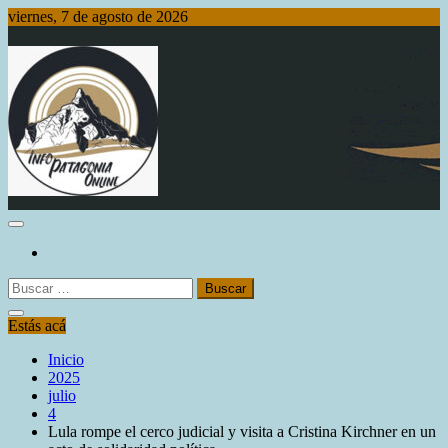
Saltar
viernes, 7 de agosto de 2026
al
contenido
Info Patagonia Online
Buscar:
Estás acá
Inicio
2025
julio
4
Lula rompe el cerco judicial y visita a Cristina Kirchner en un