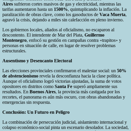
Aires
sufrieron cortes masivos de gas y electricidad, mientras las
tarifas aumentaron hasta un
1500%
, quintuplicando la inflación. La
paralización de obras clave, como los gasoductos de
Vaca Muerta
,
agravó la crisis, dejando a miles sin calefacción en pleno invierno.
Los gobiernos locales, aliados al oficialismo, no escaparon al
descontento. El intendente de Mar del Plata,
Guillermo
Montenegro
, enfocó su gestión en campañas contra «trapitos» y
personas en situación de calle, en lugar de resolver problemas
estructurales.
Ausentismo y Desencanto Electoral
Las elecciones provinciales confirmaron el malestar social: un
50%
de abstencionismo
revela la desconfianza hacia la clase política.
Aunque el oficialismo logró victorias ajustadas, la suma de votos
opositores en distritos como
Santa Fe
superó ampliamente sus
resultados. En
Buenos Aires
, la provincia más castigada por los
recortes, el panorama es aún más oscuro, con obras abandonadas y
emergencias sin respuesta.
Conclusión: Un Futuro en Peligro
La combinación de persecución judicial, aislamiento internacional y
colapso económico-social pinta un escenario desolador. La sociedad,