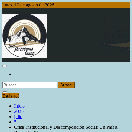
Saltar
lunes, 10 de agosto de 2026
al
contenido
Info Patagonia Online
Buscar:
Estás acá
Inicio
2025
julio
5
Crisis Institucional y Descomposición Social: Un País al