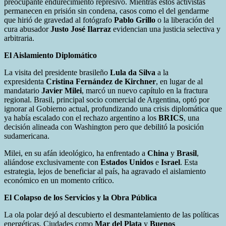
preocupante endurecimiento represivo. Mientras estos activistas
permanecen en prisión sin condena, casos como el del gendarme
que hirió de gravedad al fotógrafo
Pablo Grillo
o la liberación del
cura abusador
Justo José Ilarraz
evidencian una justicia selectiva y
arbitraria.
El Aislamiento Diplomático
La visita del presidente brasileño
Lula da Silva
a la
expresidenta
Cristina Fernández de Kirchner
, en lugar de al
mandatario
Javier Milei
, marcó un nuevo capítulo en la fractura
regional. Brasil, principal socio comercial de Argentina, optó por
ignorar al Gobierno actual, profundizando una crisis diplomática que
ya había escalado con el rechazo argentino a los
BRICS
, una
decisión alineada con Washington pero que debilitó la posición
sudamericana.
Milei, en su afán ideológico, ha enfrentado a
China
y
Brasil
,
aliándose exclusivamente con
Estados Unidos
e
Israel
. Esta
estrategia, lejos de beneficiar al país, ha agravado el aislamiento
económico en un momento crítico.
El Colapso de los Servicios y la Obra Pública
La ola polar dejó al descubierto el desmantelamiento de las políticas
energéticas. Ciudades como
Mar del Plata
y
Buenos