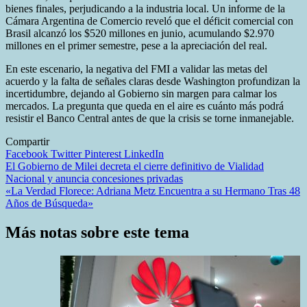
bienes finales, perjudicando a la industria local. Un informe de la
Cámara Argentina de Comercio reveló que el déficit comercial con
Brasil alcanzó los $520 millones en junio, acumulando $2.970
millones en el primer semestre, pese a la apreciación del real.
En este escenario, la negativa del FMI a validar las metas del
acuerdo y la falta de señales claras desde Washington profundizan la
incertidumbre, dejando al Gobierno sin margen para calmar los
mercados. La pregunta que queda en el aire es cuánto más podrá
resistir el Banco Central antes de que la crisis se torne inmanejable.
Compartir
Facebook
Twitter
Pinterest
LinkedIn
Navegación
El Gobierno de Milei decreta el cierre definitivo de Vialidad
Nacional y anuncia concesiones privadas
de
«La Verdad Florece: Adriana Metz Encuentra a su Hermano Tras 48
entradas
Años de Búsqueda»
Más notas sobre este tema