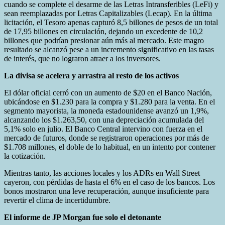
cuando se complete el desarme de las Letras Intransferibles (LeFi) y
sean reemplazadas por Letras Capitalizables (Lecap). En la última
licitación, el Tesoro apenas capturó 8,5 billones de pesos de un total
de 17,95 billones en circulación, dejando un excedente de 10,2
billones que podrían presionar aún más al mercado. Este magro
resultado se alcanzó pese a un incremento significativo en las tasas
de interés, que no lograron atraer a los inversores.
La divisa se acelera y arrastra al resto de los activos
El dólar oficial cerró con un aumento de $20 en el Banco Nación,
ubicándose en $1.230 para la compra y $1.280 para la venta. En el
segmento mayorista, la moneda estadounidense avanzó un 1,9%,
alcanzando los $1.263,50, con una depreciación acumulada del
5,1% solo en julio. El Banco Central intervino con fuerza en el
mercado de futuros, donde se registraron operaciones por más de
$1.708 millones, el doble de lo habitual, en un intento por contener
la cotización.
Mientras tanto, las acciones locales y los ADRs en Wall Street
cayeron, con pérdidas de hasta el 6% en el caso de los bancos. Los
bonos mostraron una leve recuperación, aunque insuficiente para
revertir el clima de incertidumbre.
El informe de JP Morgan fue solo el detonante