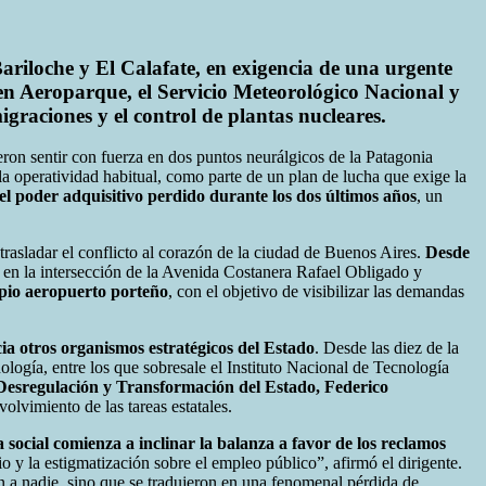
ariloche y El Calafate, en exigencia de una urgente
 en Aeroparque, el Servicio Meteorológico Nacional y
igraciones y el control de plantas nucleares.
ron sentir con fuerza en dos puntos neurálgicos de la Patagonia
a operatividad habitual, como parte de un plan de lucha que exige la
l poder adquisitivo perdido durante los dos últimos años
, un
 trasladar el conflicto al corazón de la ciudad de Buenos Aires.
Desde
, en la intersección de la Avenida Costanera Rafael Obligado y
opio aeropuerto porteño
, con el objetivo de visibilizar las demandas
ia otros organismos estratégicos del Estado
. Desde las diez de la
logía, entre los que sobresale el Instituto Nacional de Tecnología
e Desregulación y Transformación del Estado, Federico
olvimiento de las tareas estatales.
a social comienza a inclinar la balanza a favor de los reclamos
y la estigmatización sobre el empleo público”, afirmó el dirigente.
n a nadie, sino que se tradujeron en una fenomenal pérdida de