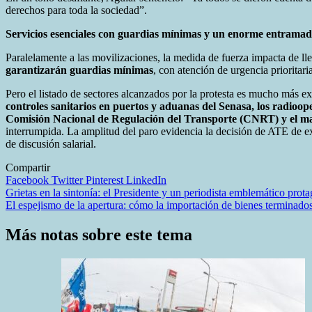
derechos para toda la sociedad”.
Servicios esenciales con guardias mínimas y un enorme entramado
Paralelamente a las movilizaciones, la medida de fuerza impacta de l
garantizarán guardias mínimas
, con atención de urgencia prioritari
Pero el listado de sectores alcanzados por la protesta es mucho más ext
controles sanitarios en puertos y aduanas del Senasa, los radioope
Comisión Nacional de Regulación del Transporte (CNRT) y el ma
interrumpida. La amplitud del paro evidencia la decisión de ATE de ex
de discusión salarial.
Compartir
Facebook
Twitter
Pinterest
LinkedIn
Navegación
Grietas en la sintonía: el Presidente y un periodista emblemático pro
El espejismo de la apertura: cómo la importación de bienes terminados 
de
entradas
Más notas sobre este tema