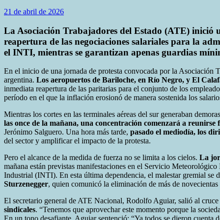
21 de abril de 2026
La Asociación Trabajadores del Estado (ATE) inició un
reapertura de las negociaciones salariales para la ad
el INTI, mientras se garantizan apenas guardias mínima
En el inicio de una jornada de protesta convocada por la Asociación T
argentina.
Los aeropuertos de Bariloche, en Río Negro, y El Cala
inmediata reapertura de las paritarias para el conjunto de los emplead
período en el que la inflación erosionó de manera sostenida los salarios
Mientras los cortes en las terminales aéreas del sur generaban demoras
las once de la mañana, una concentración comenzará a reunirse
Jerónimo Salguero. Una hora más tarde,
pasado el mediodía, los dir
del sector y amplificar el impacto de la protesta.
Pero el alcance de la medida de fuerza no se limita a los cielos.
La jor
mañana están previstas manifestaciones en el Servicio Meteorológico N
Industrial (INTI). En esta última dependencia, el malestar gremial se 
Sturzenegger
, quien comunicó la eliminación de más de novecientas fu
El secretario general de ATE Nacional, Rodolfo Aguiar, salió al cruce 
sindicales
. “Tenemos que aprovechar este momento porque la sociedad 
En un tono desafiante, Aguiar sentenció: “Ya todos se dieron cuenta d