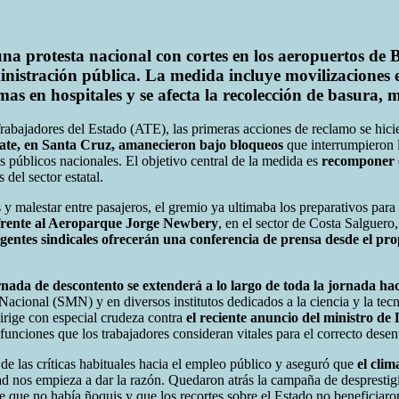
a protesta nacional con cortes en los aeropuertos de B
ministración pública. La medida incluye movilizaciones
s en hospitales y se afecta la recolección de basura, m
rabajadores del Estado (ATE), las primeras acciones de reclamo se hicie
fate, en Santa Cruz, amanecieron bajo bloqueos
que interrumpieron l
os públicos nacionales. El objetivo central de la medida es
recomponer e
 del sector estatal.
 y malestar entre pasajeros, el gremio ya ultimaba los preparativos para
 frente al Aeroparque Jorge Newbery
, en el sector de Costa Salguero
igentes sindicales ofrecerán una conferencia de prensa desde el pr
nada de descontento se extenderá a lo largo de toda la jornada hac
acional (SMN) y en diversos institutos dedicados a la ciencia y la tecno
dirige con especial crudeza contra
el reciente anuncio del ministro d
nciones que los trabajadores consideran vitales para el correcto desenv
de las críticas habituales hacia el empleo público y aseguró que
el clim
nos empieza a dar la razón. Quedaron atrás la campaña de desprestigio 
e que no había ñoquis y que los recortes sobre el Estado no beneficiaro