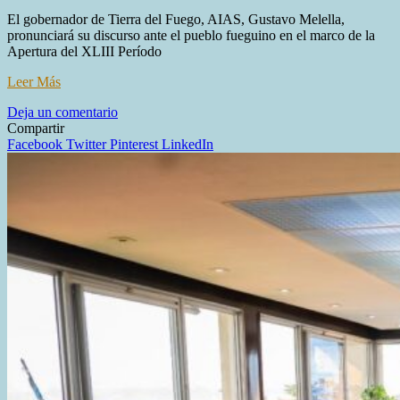
El gobernador de Tierra del Fuego, AIAS, Gustavo Melella,
pronunciará su discurso ante el pueblo fueguino en el marco de la
Apertura del XLIII Período
Leer Más
en
Deja un comentario
EL
Compartir
GOBERNADOR
Facebook
Twitter
Pinterest
LinkedIn
MELELLA
BRINDARÁ
SU
MENSAJE
A
LA
COMUNIDAD
FUEGUINA
EN
LA
APERTURA
DE
SESIONES
ORDINARIAS