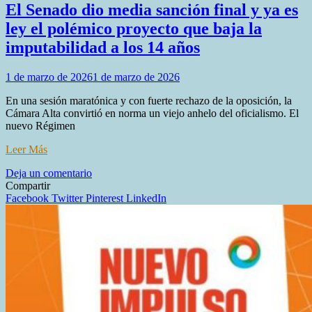
El Senado dio media sanción final y ya es
ley el polémico proyecto que baja la
imputabilidad a los 14 años
1 de marzo de 2026
1 de marzo de 2026
En una sesión maratónica y con fuerte rechazo de la oposición, la
Cámara Alta convirtió en norma un viejo anhelo del oficialismo. El
nuevo Régimen
Leer Más
en
Deja un comentario
El
Compartir
Senado
Facebook
Twitter
Pinterest
LinkedIn
dio
media
sanción
final
y
ya
es
ley
el