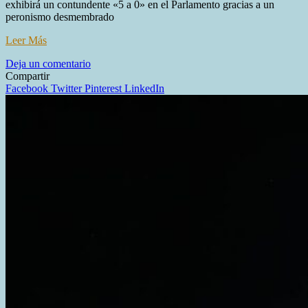
exhibirá un contundente «5 a 0» en el Parlamento gracias a un
peronismo desmembrado
Leer Más
en
Deja un comentario
El
Compartir
Presidente
Facebook
Twitter
Pinterest
LinkedIn
llega
al
Congreso
con
un
triunfo
legislativo
apabullante,
mientras
la
crisis
social
se
expande
y
el
humor