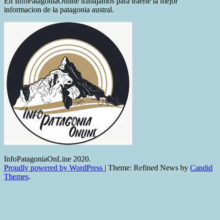
En InfoPatagoniaOnline trabajamos para traerte la mejor
UNA
informacion de la patagonia austral.
SALIDA
PEDAGÓGICA
EN
LA
ZONA
NORTE
InfoPatagoniaOnLine 2020.
Proudly powered by WordPress
|
Theme: Refined News by
Candid
Themes
.