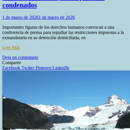
condenados
1 de marzo de 2026
1 de marzo de 2026
Importantes figuras de los derechos humanos convocan a una
conferencia de prensa para repudiar las restricciones impuestas a la
exmandataria en su detención domiciliaria, en
Leer Más
en
Deja un comentario
Denuncian
Compartir
un
Facebook
Twitter
Pinterest
LinkedIn
«trato
desigual»
entre
Cristina
Kirchner
y
los
represores
condenados