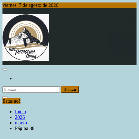
Saltar
viernes, 7 de agosto de 2026
al
contenido
Info Patagonia Online
Buscar:
Estás acá
Inicio
2026
marzo
Página 38