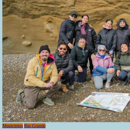
LAS
NUEVAS
DESIGNACIONES
EN
EL
GABINETE
PROVINCIAL
Municipios
Rio Grande