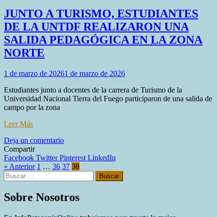
JUNTO A TURISMO, ESTUDIANTES
DE LA UNTDF REALIZARON UNA
SALIDA PEDAGÓGICA EN LA ZONA
NORTE
1 de marzo de 2026
1 de marzo de 2026
Estudiantes junto a docentes de la carrera de Turismo de la
Universidad Nacional Tierra del Fuego participaron de una salida de
campo por la zona
Leer Más
en
Deja un comentario
JUNTO
Compartir
A
Facebook
Twitter
Pinterest
LinkedIn
TURISMO,
« Anterior
1
…
36
37
38
Buscar:
ESTUDIANTES
DE
LA
Sobre Nosotros
UNTDF
REALIZARON