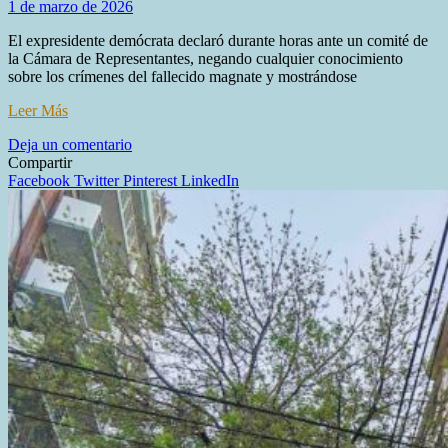
1 de marzo de 2026
El expresidente demócrata declaró durante horas ante un comité de
la Cámara de Representantes, negando cualquier conocimiento
sobre los crímenes del fallecido magnate y mostrándose
Leer Más
en
Deja un comentario
Clinton
Compartir
ante
Facebook
Twitter
Pinterest
LinkedIn
el
Congreso:
«No
vi
nada
ni
hice
nada
malo»
en
mi
relación
con
Epstein