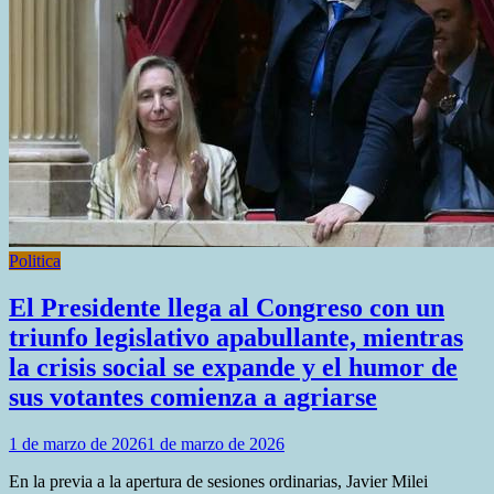
el
presupuesto
retrocede
a
niveles
de
2006
Politica
El Presidente llega al Congreso con un
triunfo legislativo apabullante, mientras
la crisis social se expande y el humor de
sus votantes comienza a agriarse
1 de marzo de 2026
1 de marzo de 2026
En la previa a la apertura de sesiones ordinarias, Javier Milei