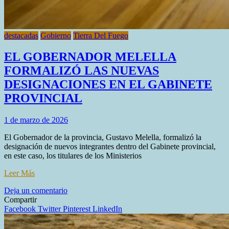
destacadas
Gobierno
Tierra Del Fuego
EL GOBERNADOR MELELLA
FORMALIZÓ LAS NUEVAS
DESIGNACIONES EN EL GABINETE
PROVINCIAL
1 de marzo de 2026
El Gobernador de la provincia, Gustavo Melella, formalizó la
designación de nuevos integrantes dentro del Gabinete provincial,
en este caso, los titulares de los Ministerios
Leer Más
en
Deja un comentario
EL
Compartir
GOBERNADOR
Facebook
Twitter
Pinterest
LinkedIn
MELELLA
FORMALIZÓ