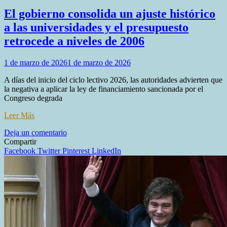
El gobierno consolida un ajuste histórico
a las universidades y el presupuesto
retrocede a niveles de 2006
1 de marzo de 2026
1 de marzo de 2026
A días del inicio del ciclo lectivo 2026, las autoridades advierten que
la negativa a aplicar la ley de financiamiento sancionada por el
Congreso degrada
Leer Más
en
Deja un comentario
El
Compartir
gobierno
Facebook
Twitter
Pinterest
LinkedIn
consolida
un
ajuste
histórico
a
las
universidades
y