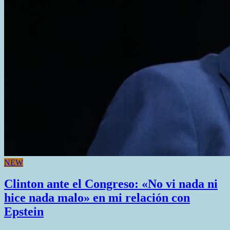
de
sus
votantes
comienza
a
agriarse
NEW
Clinton ante el Congreso: «No vi nada ni
hice nada malo» en mi relación con
Epstein