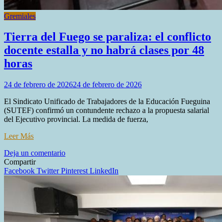
Gremiales
Tierra del Fuego se paraliza: el conflicto
docente estalla y no habrá clases por 48
horas
24 de febrero de 2026
24 de febrero de 2026
El Sindicato Unificado de Trabajadores de la Educación Fueguina
(SUTEF) confirmó un contundente rechazo a la propuesta salarial
del Ejecutivo provincial. La medida de fuerza,
Leer Más
en
Deja un comentario
Tierra
Compartir
del
Facebook
Twitter
Pinterest
LinkedIn
Fuego
se
paraliza:
el
conflicto