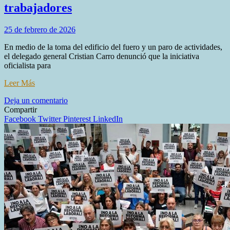
trabajadores
25 de febrero de 2026
En medio de la toma del edificio del fuero y un paro de actividades,
el delegado general Cristian Carro denunció que la iniciativa
oficialista para
Leer Más
en
Deja un comentario
Advierten
Compartir
que
Facebook
Twitter
Pinterest
LinkedIn
el
traspaso
de
la
Justicia
Nacional
Laboral
busca
«reducir
a
escombros»
los