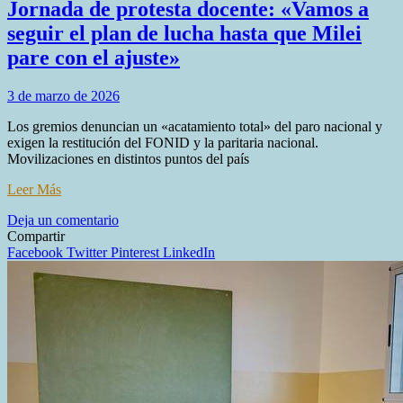
Jornada de protesta docente: «Vamos a
seguir el plan de lucha hasta que Milei
pare con el ajuste»
3 de marzo de 2026
Los gremios denuncian un «acatamiento total» del paro nacional y
exigen la restitución del FONID y la paritaria nacional.
Movilizaciones en distintos puntos del país
Leer Más
en
Deja un comentario
Jornada
Compartir
de
Facebook
Twitter
Pinterest
LinkedIn
protesta
docente:
«Vamos
a
seguir
el
plan
de
lucha