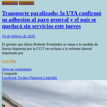
destacadas
Gremiales
Transporte paralizado: la UTA confirmó
su adhesión al paro general y el país se
quedará sin servicios este jueves
19 de febrero de 2026
El gremio que lidera Roberto Fernández se suma a la medida de
fuerza dispuesta por la CGT en rechazo a la reforma laboral
impulsada por
Leer Más
en
Deja un comentario
Transporte
Compartir
paralizado:
Facebook
Twitter
Pinterest
LinkedIn
la
UTA
confirmó
su
adhesión
al