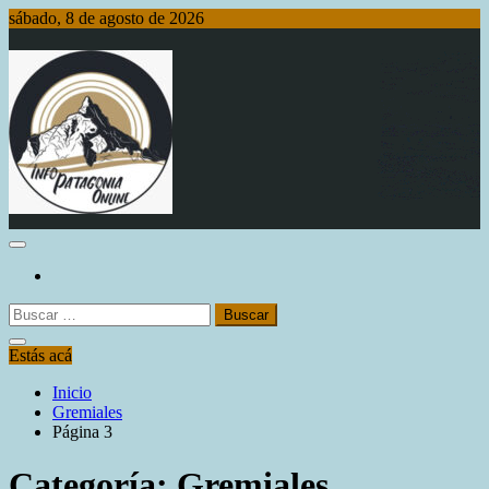
Saltar
sábado, 8 de agosto de 2026
al
contenido
Info Patagonia Online
Buscar:
Estás acá
Inicio
Gremiales
Página 3
Categoría:
Gremiales