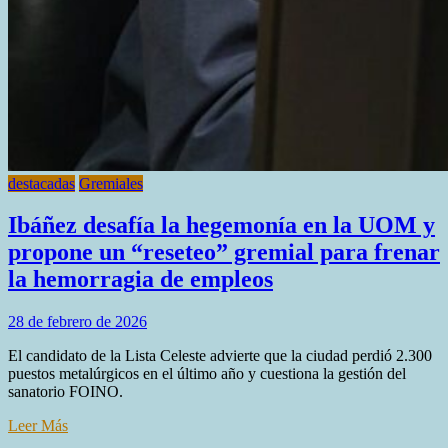
destacadas
Gremiales
Ibáñez desafía la hegemonía en la UOM y
propone un “reseteo” gremial para frenar
la hemorragia de empleos
28 de febrero de 2026
El candidato de la Lista Celeste advierte que la ciudad perdió 2.300
puestos metalúrgicos en el último año y cuestiona la gestión del
sanatorio FOINO.
Leer Más