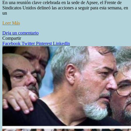
En una reunión clave celebrada en la sede de Apsee, el Frente de
Sindicatos Unidos delineó las acciones a seguir para esta semana, en
un
Leer Más
en
Deja un comentario
Tensión
Compartir
gremial:
Facebook
Twitter
Pinterest
LinkedIn
el
Fresu
define
su
ofensiva
contra
la
reforma
laboral
en
la
antesala
del
debate
en
el