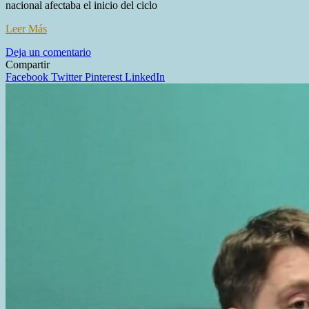
nacional afectaba el inicio del ciclo
Leer Más
en
Deja un comentario
Fracasó
Compartir
la
Facebook
Twitter
Pinterest
LinkedIn
primera
reunión
paritaria
docente:
el
Gobierno
ofreció
0%
y
los
gremios
denuncian
que
el
salario
cayó
38
puntos