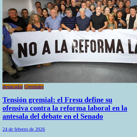
docente
estalla
y
no
habrá
clases
por
48
horas
destacadas
Gremiales
Tensión gremial: el Fresu define su
ofensiva contra la reforma laboral en la
antesala del debate en el Senado
24 de febrero de 2026