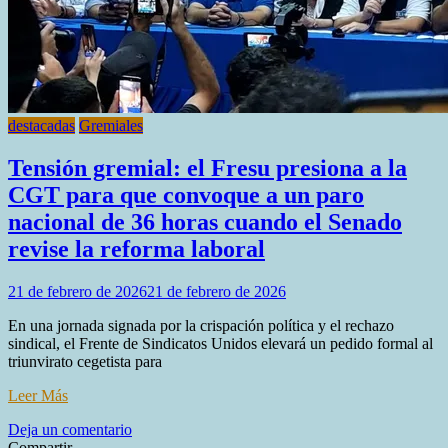
con
movilización
para
el
viernes
previo
a
destacadas
Gremiales
la
sanción
Tensión gremial: el Fresu presiona a la
de
CGT para que convoque a un paro
la
reforma
nacional de 36 horas cuando el Senado
laboral
revise la reforma laboral
en
el
Senado
21 de febrero de 2026
21 de febrero de 2026
En una jornada signada por la crispación política y el rechazo
sindical, el Frente de Sindicatos Unidos elevará un pedido formal al
triunvirato cegetista para
Leer Más
en
Deja un comentario
Tensión
Compartir