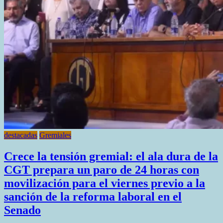
del
debate
en
el
Senado
destacadas
Gremiales
Crece la tensión gremial: el ala dura de la
CGT prepara un paro de 24 horas con
movilización para el viernes previo a la
sanción de la reforma laboral en el
Senado