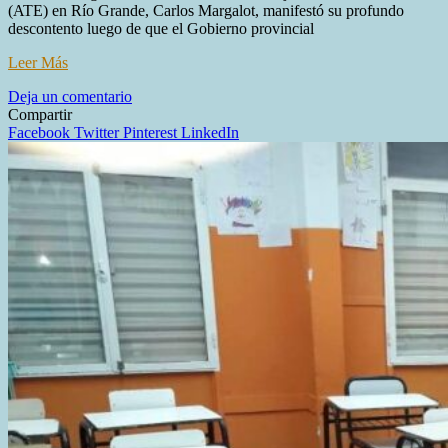
(ATE) en Río Grande, Carlos Margalot, manifestó su profundo
descontento luego de que el Gobierno provincial
Leer Más
en
Deja un comentario
Críticas
Compartir
de
Facebook
Twitter
Pinterest
LinkedIn
ATE
por
el
pago
unilateral
de
la
ayuda
escolar:
«Quedó
muy
atrás
frente
al
aumento
de
la