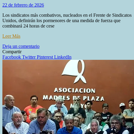
22 de febrero de 2026
Los sindicatos más combativos, nucleados en el Frente de Sindicatos
Unidos, definirán los pormenores de una medida de fuerza que
combinará 24 horas de cese
Leer Más
en
Deja un comentario
Crece
Compartir
la
Facebook
Twitter
Pinterest
LinkedIn
tensión
gremial:
el
ala
dura
de
la
CGT
prepara
un
paro
de
24
horas