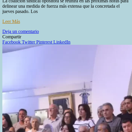
La coalición sindical opositora se reunirá en las próximas horas para
delinear una medida de fuerza más extensa que la concretada el
jueves pasado. Los
Leer Más
en
Deja un comentario
El
Compartir
FreSu
Facebook
Twitter
Pinterest
LinkedIn
define
una
huelga
de
36
horas
y
desafía
a
la
conducción
de
la
CGT
en
la
antesala