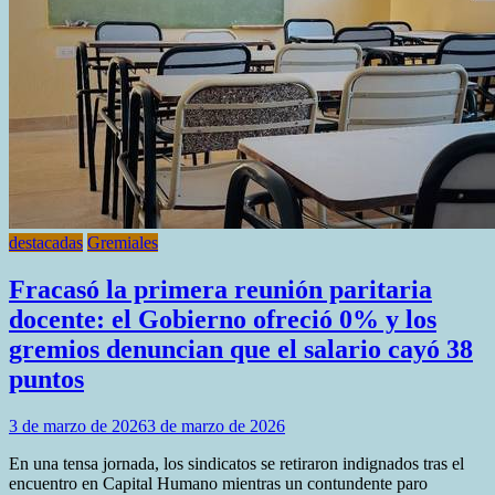
hasta
que
Milei
pare
con
el
ajuste»
destacadas
Gremiales
Fracasó la primera reunión paritaria
docente: el Gobierno ofreció 0% y los
gremios denuncian que el salario cayó 38
puntos
3 de marzo de 2026
3 de marzo de 2026
En una tensa jornada, los sindicatos se retiraron indignados tras el
encuentro en Capital Humano mientras un contundente paro