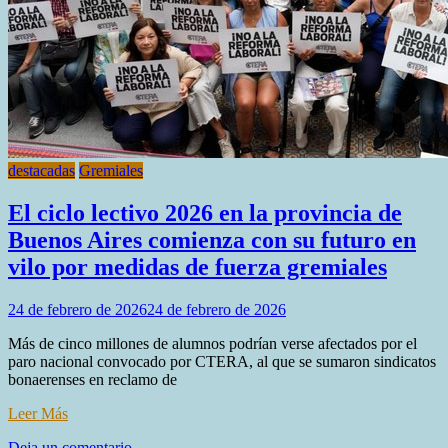
derechos
de
los
trabajadores
destacadas
Gremiales
El ciclo lectivo 2026 en la provincia de
Buenos Aires comienza con su futuro en
vilo por medidas de fuerza gremiales
24 de febrero de 2026
24 de febrero de 2026
Más de cinco millones de alumnos podrían verse afectados por el
paro nacional convocado por CTERA, al que se sumaron sindicatos
bonaerenses en reclamo de
Leer Más
en
Deja un comentario